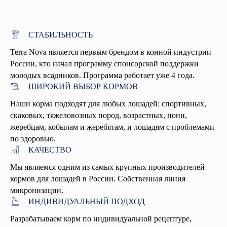
ТОВАРЫ
СТАБИЛЬНОСТЬ
Terra Nova является первым брендом в конной индустрии
России, кто начал программу спонсорской поддержки
молодых всадников. Программа работает уже 4 года.
О КОМПАНИИ
ШИРОКИЙ ВЫБОР КОРМОВ
Мы изготавливаем корма на собственной
Наши корма подходят для любых лошадей: спортивных,
производственной базе, из экологически
скаковых, тяжеловозных пород, возрастных, пони,
чистых ингредиентов, выращенных на
жеребцам, кобылам и жеребятам, и лошадям с проблемами
нашей ферме в Калужской области. Не
по здоровью.
держим складов с готовой продукцией: все
КАЧЕСТВО
корма изготавливаются и фасуются
непосредственно перед доставкой,
Мы являемся одним из самых крупных производителей
согласно вашим заказам
кормов для лошадей в России. Собственная линия
микронизации.
ПОДРОБНЕЕ
ИНДИВИДУАЛЬНЫЙ ПОДХОД
Разрабатываем корм по индивидуальной рецептуре,