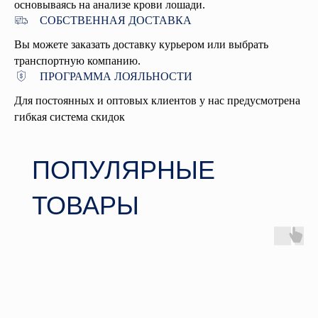
основываясь на анализе крови лошади.
СОБСТВЕННАЯ ДОСТАВКА
Вы можете заказать доставку курьером или выбрать
ОСТАВЬТЕ ЗАЯВКУ
транспортную компанию.
ПРОГРАММА ЛОЯЛЬНОСТИ
Наши менеджеры подберут
Для постоянных и оптовых клиентов у нас предусмотрена
сбалансированный рацион, подходящий
гибкая система скидок
именно вашей лошади
Нажимая на кнопку «Заказать
консультацию», вы даете
согласие на
обработку персональных данных
.
Подробнее об обработке данных в
Политике.
ЗАКАЗАТЬ КОНСУЛЬТАЦИЮ