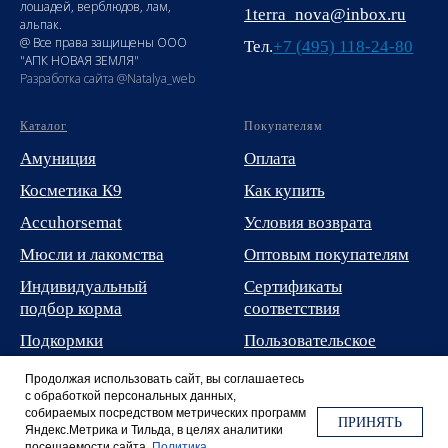
лошадей, верблюдов, лам,
1terra_nova@inbox.ru
альпак.
@ Все права защищены ООО
Тел.
+7 (495) 118-24-80
"АПК НОВАЯ ЗЕМЛЯ"
Разработка сайта @Natalya_web
Каталог
Покупателям
Амуниция
Оплата
Косметика К9
Как купить
Accuhorsemat
Условия возврата
Мюсли и лакомства
Оптовым покупателям
Индивидуальный
Сертификаты
подбор корма
соответствия
Подкормки
Пользовательское
соглашение
Условия доставки
Продолжая использовать сайт, вы соглашаетесь
Политика обработки
с обработкой персональных данных,
собираемых посредством метрических программ
персональных данных
ПРИНЯТЬ
Яндекс.Метрика и Тильда, в целях аналитики
посещаемости сайта.
Политика