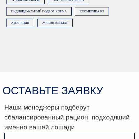
ИНДИВИДУАЛЬНЫЙ ПОДБОР КОРМА
КОСМЕТИКА К9
ОСТАВЬТЕ ЗАЯВКУ
АМУНИЦИЯ
ACCUHORSEMAT
Наши менеджеры подберут
сбалансированный рацион, подходящий
именно вашей лошади
Нажимая на кнопку «Заказать
консультацию», вы даете
согласие на
обработку персональных данных
.
Подробнее об обработке данных в
Политике.
ЗАКАЗАТЬ КОНСУЛЬТАЦИЮ