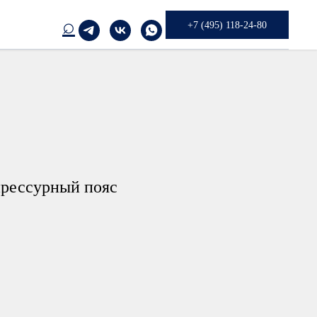
⌕
+7 (495) 118-24-80
прессурный пояс