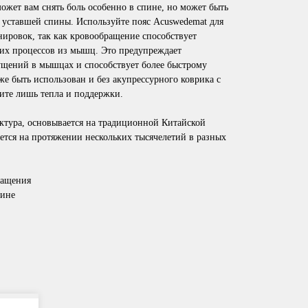
ожет вам снять боль особенно в спине, но может быть
а уставшей спины. Используйте пояс Acuswedemat для
нировок, так как кровообращение способствует
их процессов из мышц. Это предупреждает
щений в мышцах и способствует более быстрому
е быть использован и без акупрессурного коврика с
тите лишь тепла и поддержки.
нктура, основывается на традиционной Китайской
ется на протяжении нескольких тысячелетий в разных
ращения
пине