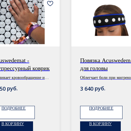
uswedemat -
Повязка Acuswedem
упрессурный коврик
для головы
ливает кровообращение и
Облегчает боли при мигрен
цессы исцеления в теле
снимает стресс и напряжени
руб.
руб.
750
3 640
ПОДРОБНЕЕ
ПОДРОБНЕЕ
В КОРЗИНУ
В КОРЗИНУ