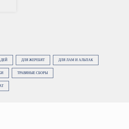
АДЕЙ
ДЛЯ ЖЕРЕБЯТ
ДЛЯ ЛАМ И АЛЬПАК
КИ
ТРАВЯНЫЕ СБОРЫ
AT
ку «Заказать консультацию»,
е на обработку персональных
ее об обработке данных в