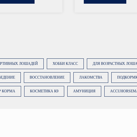
ОРТИВНЫХ ЛОШАДЕЙ
ХОББИ КЛАСС
ДЛЯ ВОЗРАСТНЫХ ЛОШ
ВЕДЕНИЕ
ВОССТАНОВЛЕНИЕ
ЛАКОМСТВА
ПОДКОРМ
Р КОРМА
КОСМЕТИКА К9
АМУНИЦИЯ
ACCUHORSEM
Нажимая на кноп
вы даете
согласи
данных
. Подробн