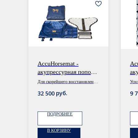
AccuHorsemat -
Ac
акупрессурная попона
ак
для лошадей
Для скорейшего восстановления
Уси
вашей лошади, путем усиления
про
руб.
32 500
9 
кровообращения
ПОДРОБНЕЕ
В КОРЗИНУ