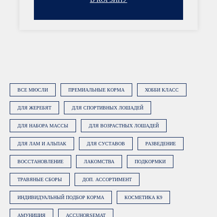
консультацию», вы даете
согласие на
обработку персональных данных
.
Подробнее об обработке данных в
Политике.
ЗАКАЗАТЬ КОНСУЛЬТАЦИЮ
ВСЕ МЮСЛИ
ПРЕМИАЛЬНЫЕ КОРМА
ХОББИ КЛАСС
ДЛЯ ЖЕРЕБЯТ
ДЛЯ СПОРТИВНЫХ ЛОШАДЕЙ
ДЛЯ НАБОРА МАССЫ
ДЛЯ ВОЗРАСТНЫХ ЛОШАДЕЙ
ДЛЯ ЛАМ И АЛЬПАК
ДЛЯ СУСТАВОВ
РАЗВЕДЕНИЕ
ВОССТАНОВЛЕНИЕ
ЛАКОМСТВА
ПОДКОРМКИ
ТРАВЯНЫЕ СБОРЫ
ДОП. АССОРТИМЕНТ
ИНДИВИДУАЛЬНЫЙ ПОДБОР КОРМА
КОСМЕТИКА К9
АМУНИЦИЯ
ACCUHORSEMAT