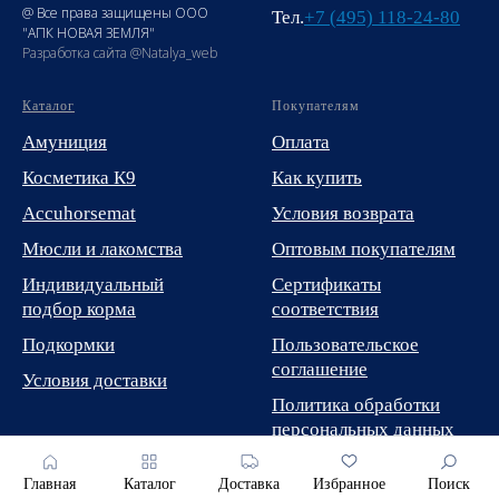
@ Все права защищены ООО
Тел.
+7 (495) 118-24-80
"АПК НОВАЯ ЗЕМЛЯ"
Разработка сайта @Natalya_web
Каталог
Покупателям
Амуниция
Оплата
Косметика К9
Как купить
Accuhorsemat
Условия возврата
Мюсли и лакомства
Оптовым покупателям
Индивидуальный
Сертификаты
подбор корма
соответствия
Подкормки
Пользовательское
соглашение
Условия доставки
Политика обработки
персональных данных
Главная
Каталог
Доставка
Избранное
Поиск