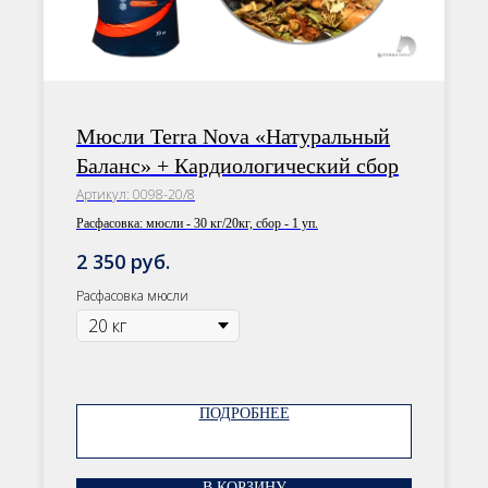
Мюсли Terra Nova «Натуральный
Баланс» + Кардиологический сбор
Артикул:
0098-20/8
ОСТАВЬТЕ ЗАЯВКУ
Расфасовка:
мюсли - 30 кг/20кг, сбор - 1 уп.
Наши менеджеры подберут
руб.
2 350
сбалансированный рацион, подходящий
Расфасовка мюсли
именно вашей лошади
ПОДРОБНЕЕ
Нажимая на кнопку «Заказать
В КОРЗИНУ