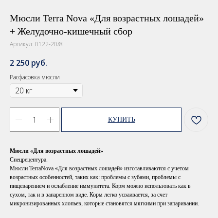
Мюсли Terra Nova «Для возрастных лошадей»
+ Желудочно-кишечный сбор
Артикул:
0122-20/8
2 250
руб.
Расфасовка мюсли
КУПИТЬ
Мюсли «Для возрастных лошадей»
Спецрецептура.
Мюсли TerraNova «Для возрастных лошадей» изготавливаются с учетом
возрастных особенностей, таких как: проблемы с зубами, проблемы с
пищеварением и ослабление иммунитета. Корм можно использовать как в
сухом, так и в запаренном виде. Корм легко усваивается, за счет
микронизированных хлопьев, которые становятся мягкими при запаривании.