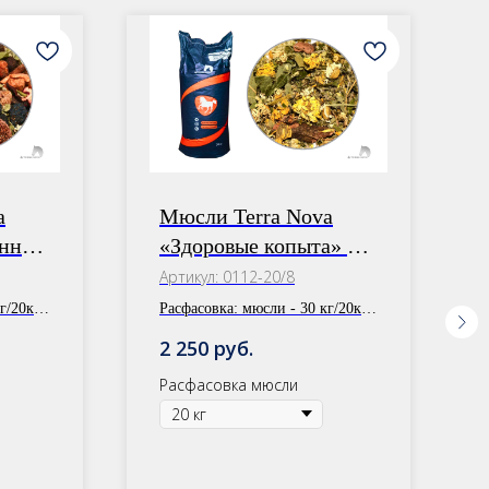
a
Мюсли Terra Nova
унный
«Здоровые копыта» +
Противоаллергический
Артикул:
0112-20/8
сбор
г/20кг,
Расфасовка:
мюсли - 30 кг/20кг,
сбор - 1 уп.
руб.
2 250
Расфасовка мюсли