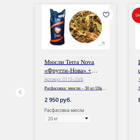
SA
a
Мюсли Terra Nova
«Фрутти-Нова» +
Кардиологический
Артикул:
0115-20/8
сбор
зовое
Расфасовка:
мюсли - 30 кг/20кг,
сбор - 1 уп.
руб.
2 950
0 кг
Расфасовка мюсли