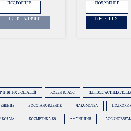
ПОДРОБНЕЕ
ПОДРОБНЕЕ
НЕТ В НАЛИЧИИ
В КОРЗИНУ
ОРТИВНЫХ ЛОШАДЕЙ
ХОББИ КЛАСС
ДЛЯ ВОЗРАСТНЫХ ЛОШ
ВЕДЕНИЕ
ВОССТАНОВЛЕНИЕ
ЛАКОМСТВА
ПОДКОРМ
Нажимая на кноп
Р КОРМА
КОСМЕТИКА К9
АМУНИЦИЯ
ACCUHORSEM
вы даете
согласи
данных
. Подробн