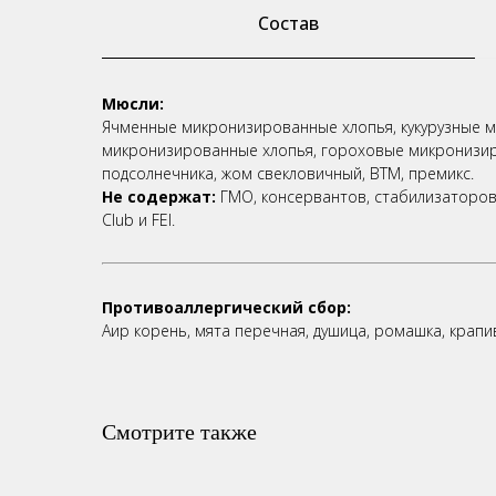
Состав
Мюсли:
Ячменные микронизированные хлопья, кукурузные 
микронизированные хлопья, гороховые микронизир
подсолнечника, жом свекловичный, ВТМ, премикс.
Не содержат:
ГМО, консервантов, стабилизаторов
Club и FEI.
Противоаллергический сбор:
А
ир корень, мята перечная, душица, ромашка, крапи
Смотрите также