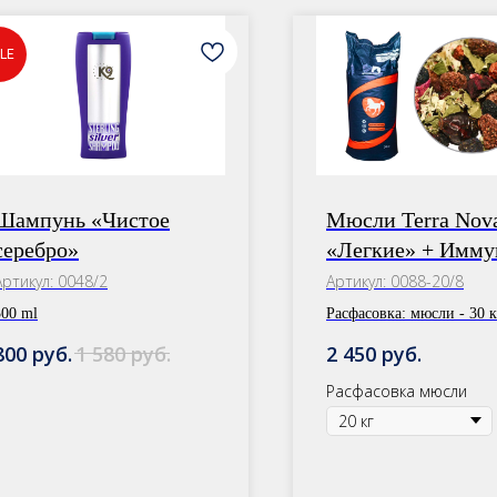
LE
Шампунь «Чистое
Мюсли Terra Nov
серебро»
«Легкие» + Имм
сбор
Артикул:
0048/2
Артикул:
0088-20/8
300 ml
Расфасовка:
мюсли - 30 к
сбор - 1 уп.
руб.
руб.
руб.
800
1 580
2 450
Расфасовка мюсли