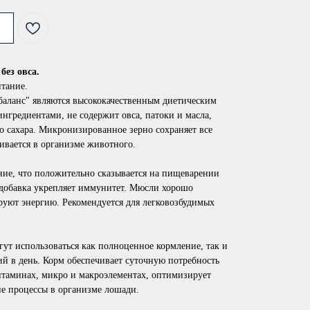
ез овса.
итание.
баланс" являются высококачественным диетическим
гредиентами, не содержит овса, патоки и масла,
 сахара. Микронизированное зерно сохраняет все
аивается в организме животного.
ние, что положительно сказывается на пищеварении
 добавка укрепляет иммунитет. Мюсли хорошо
руют энергию. Рекомендуется для легковозбудимых
ут использоваться как полноценное кормление, так и
ий в день. Корм обеспечивает суточную потребность
таминах, микро и макроэлементах, оптимизирует
е процессы в организме лошади.