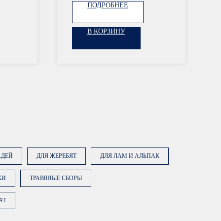
ПОДРОБНЕЕ
В КОРЗИНУ
АДЕЙ
ДЛЯ ЖЕРЕБЯТ
ДЛЯ ЛАМ И АЛЬПАК
КИ
ТРАВЯНЫЕ СБОРЫ
ку «Заказать консультацию»,
AT
е на обработку персональных
ее об обработке данных в