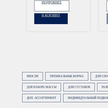
ПОДРОБНЕЕ
В КОРЗИНУ
ОСТАВЬТЕ ЗАЯВКУ
МЮСЛИ
ПРЕМИАЛЬНЫЕ КОРМА
ДЛЯ СП
Наши менеджеры подберут сбалансированный
рацион, подходящий именно вашей лошади
ДЛЯ НАБОРА МАССЫ
ДЛЯ СУСТАВОВ
РАЗ
ДОП. АССОРТИМЕНТ
ИНДИВИДУАЛЬНЫЙ ПОДБО