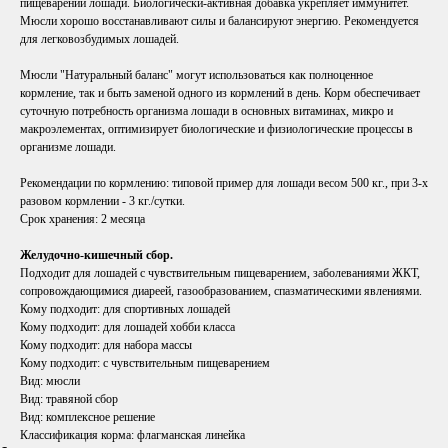
пищеварении лошади. Биологически-активная добавка укрепляет иммунитет.
Мюсли хорошо восстанавливают силы и балансируют энергию. Рекомендуется
для легковозбудимых лошадей.
Мюсли "Натуральный баланс" могут использоваться как полноценное
кормление, так и быть заменой одного из кормлений в день. Корм обеспечивает
суточную потребность организма лошади в основных витаминах, микро и
макроэлементах, оптимизирует биологические и физиологические процессы в
организме лошади.
Рекомендации по кормлению: типовой пример для лошади весом 500 кг., при 3-х
разовом кормлении - 3 кг./сутки.
Срок хранения:
2 месяца
Желудочно-кишечный сбор.
Подходит для лошадей с чувствительным пищеварением, заболеваниями ЖКТ,
сопровождающимися диареей, газообразованием, спазматическими явлениями.
Кому подходит: для спортивных лошадей
Кому подходит: для лошадей хобби класса
Кому подходит: для набора массы
Кому подходит: с чувствительным пищеварением
Вид: мюсли
Вид: травяной сбор
Вид: комплексное решение
Классификация корма: флагманская линейка