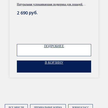
именно вашей лошади
Натуральная успокаивающая подкормка для лошадей.
Ощутимый результат с первого применения.
руб.
2 690
Нажимая на кнопку «Заказать
консультацию», вы даете
согласие на
ПОДРОБНЕЕ
обработку персональных данных
.
Подробнее об обработке данных в
Политике.
В КОРЗИНУ
ЗАКАЗАТЬ КОНСУЛЬТАЦИЮ
ВСЕ МЮСЛИ
ПРЕМИАЛЬНЫЕ КОРМА
ХОББИ КЛАСС