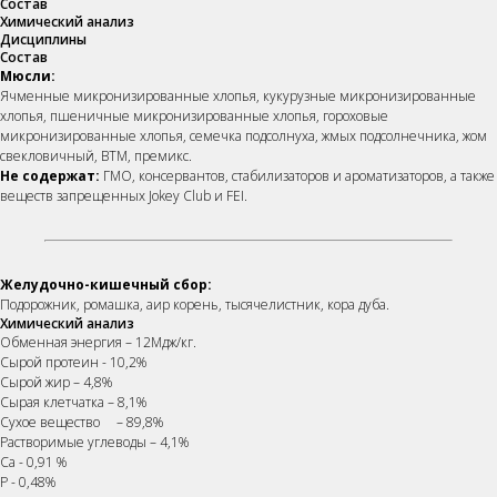
Состав
Химический анализ
Дисциплины
Состав
Мюсли:
Ячменные микронизированные хлопья, кукурузные микронизированные
хлопья, пшеничные микронизированные хлопья, гороховые
микронизированные хлопья, семечка подсолнуха, жмых подсолнечника, жом
свекловичный, ВТМ, премикс.
Не содержат:
ГМО, консервантов, стабилизаторов и ароматизаторов, а также
веществ запрещенных Jokey Club и FEI.
Желудочно-кишечный сбор:
Подорожник, ромашка, аир корень, тысячелистник, кора дуба.
Химический анализ
Обменная энергия – 12Мдж/кг.
Сырой протеин - 10,2%
Сырой жир – 4,8%
Сырая клетчатка – 8,1%
Сухое вещество – 89,8%
Растворимые углеводы – 4,1%
Са - 0,91 %
Р - 0,48%