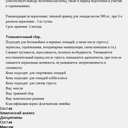
(способствует выводу молочной кислоты), также в период подготовки и участия
в соревнованиях.
Рекомендации по кормлению: типовой пример для лошади весом 500 кг., при 3-х
разовом кормлении - 3 кг./сутки.
Срок хранения:
2 месяца
Успокоительный сбор.
Подходит для беспокойных и нервных лошадей, а также после стресса (
перевозка, соревнования, ветеринарные манипуляции, смена конюшни и т.п.)
Снижает пугливость, агрессивность, половую возбудимость. Уменьшается
восстановительный период после стресса, повышается адекватность, при этом не
снижается нормальная активность, не развивается заторможенность и
сонливость.
Кому подходит: для спортивных лошадей
Кому подходит: для лошадей хобби класса
Кому подходит: для снятия стресса
Вид: мюсли
Вид: травяной сбор
Вид: комплексное решение
Классификация корма: флагманская линейка
Состав
Химический анализ
Дисциплины
Состав
Мюсли: