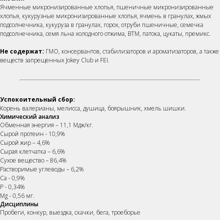
Ячменные микронизированные хлопья, пшеничные микронизированные
хлопья, кукурузные микронизированные хлопья, ячмень в гранулах, жмых
подсолнечника, кукуруза в гранулах, горох, отруби пшеничные, семечка
подсолнечника, семя льна холодного отжима, ВТМ, патока, цукаты, премикс.
Не содержат:
ГМО, консервантов, стабилизаторов и ароматизаторов, а также
веществ запрещенных Jokey Club и FEI.
Успокоительный сбор:
Корень валерианы, мелисса, душица, боярышник, хмель шишки.
Химический анализ
Обменная энергия – 11,1 Мдж/кг.
Сырой протеин - 10,9%
Сырой жир – 4,6%
Сырая клетчатка – 6,6%
Сухое вещество – 86,4%
Растворимые углеводы – 6,2%
Са - 0,9%
Р - 0,34%
Mg - 0,56 мг.
Дисциплины
Пробеги, конкур, выездка, скачки, бега, троеборье