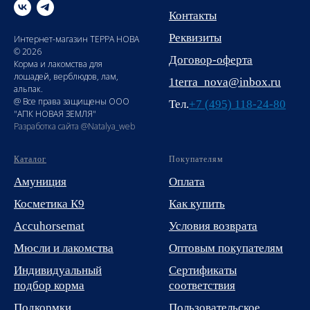
Контакты
Реквизиты
Интернет-магазин ТЕРРА НОВА
© 2026
Договор-оферта
Корма и лакомства для
лошадей, верблюдов, лам,
1terra_nova@inbox.ru
альпак.
@ Все права защищены ООО
Тел.
+7 (495) 118-24-80
"АПК НОВАЯ ЗЕМЛЯ"
Разработка сайта @Natalya_web
Каталог
Покупателям
Амуниция
Оплата
Косметика К9
Как купить
Accuhorsemat
Условия возврата
Мюсли и лакомства
Оптовым покупателям
Индивидуальный
Сертификаты
подбор корма
соответствия
Подкормки
Пользовательское