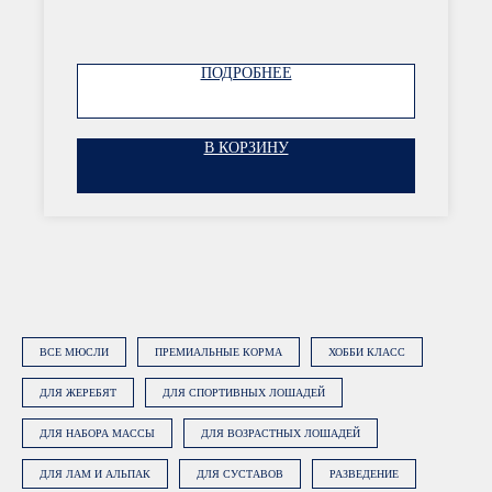
ПОДРОБНЕЕ
Нажимая на кнопку «Заказать
консультацию», вы даете
согласие на
обработку персональных данных
.
Подробнее об обработке данных в
В КОРЗИНУ
Политике.
ЗАКАЗАТЬ КОНСУЛЬТАЦИЮ
ВСЕ МЮСЛИ
ПРЕМИАЛЬНЫЕ КОРМА
ХОББИ КЛАСС
ДЛЯ ЖЕРЕБЯТ
ДЛЯ СПОРТИВНЫХ ЛОШАДЕЙ
ДЛЯ НАБОРА МАССЫ
ДЛЯ ВОЗРАСТНЫХ ЛОШАДЕЙ
ДЛЯ ЛАМ И АЛЬПАК
ДЛЯ СУСТАВОВ
РАЗВЕДЕНИЕ