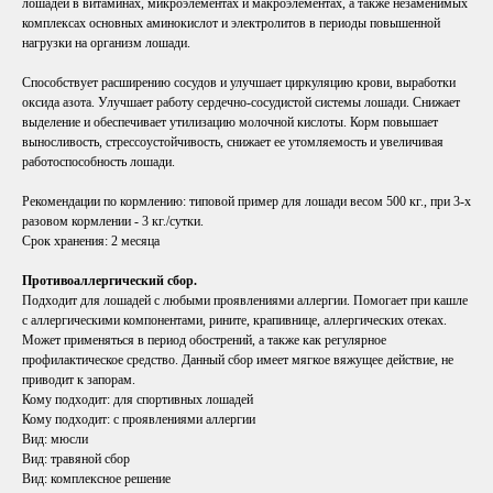
лошадей в витаминах, микроэлементах и макроэлементах, а также незаменимых
комплексах основных аминокислот и электролитов в периоды повышенной
нагрузки на организм лошади.
Способствует расширению сосудов и улучшает циркуляцию крови, выработки
оксида азота. Улучшает работу сердечно-сосудистой системы лошади. Снижает
выделение и обеспечивает утилизацию молочной кислоты. Корм повышает
выносливость, стрессоустойчивость, снижает ее утомляемость и увеличивая
работоспособность лошади.
Рекомендации по кормлению: типовой пример для лошади весом 500 кг., при 3-х
разовом кормлении - 3 кг./сутки.
Срок хранения:
2 месяца
Противоаллергический сбор.
Подходит для лошадей с любыми проявлениями аллергии. Помогает при кашле
с аллергическими компонентами, рините, крапивнице, аллергических отеках.
Может применяться в период обострений, а также как регулярное
профилактическое средство. Данный сбор имеет мягкое вяжущее действие, не
приводит к запорам.
Кому подходит: для спортивных лошадей
Кому подходит: с проявлениями аллергии
Вид: мюсли
Вид: травяной сбор
Вид: комплексное решение