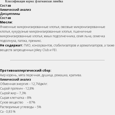
Классификация корма: флагманская линейка
Состав
Химический анализ
Дисциплины
Состав
Мюсли:
Ячменные микронизированные хлопья, овсовые микронизированные
хлопья, кукурузные микронизированные хлопья, пшеничные
микронизированные хлопья, жмых подсолнечника, семя льна, семечка
подсолнуха, патока, премикс.
Не содержат:
ГМО, консервантов, стабилизаторов и ароматизаторов, а также
веществ запрещенных Jokey Club и FEI.
Противоаллергический сбор:
Аир корень, мята перечная, душица, ромашка, крапива.
Химический анализ
Обменная энергия – 12,7Мдж/кг.
Сырой протеин - 12,8%
Сырой жир – 7,3%
Сырая клетчатка – 8%
Сухое вещество – 87%
Растворимые углеводы – 5%
Са - 0,83 %