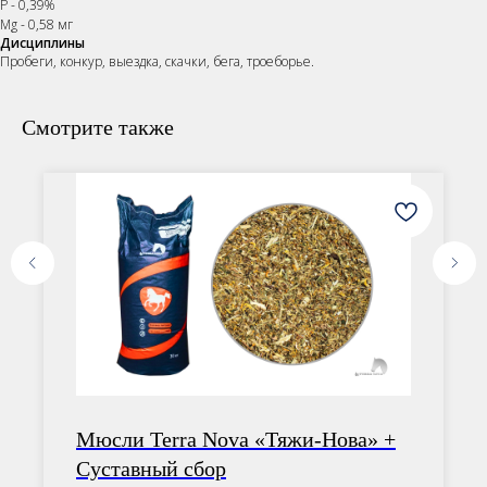
Р - 0,39%
Mg - 0,58 мг
Дисциплины
Пробеги, конкур, выездка, скачки, бега, троеборье.
Смотрите также
ОСТАВЬТЕ ЗАЯВКУ
Мюсли Terra Nova «Тяжи-Нова» +
Суставный сбор
Наши менеджеры подберут