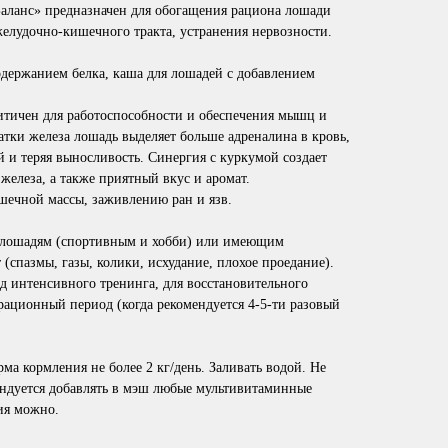
аланс»
предназначен для обогащения рациона лошади
елудочно-кишечного тракта, устранения нервозности.
одержанием белка, каша для лошадей с добавлением
итичен для работоспособности и обеспечения мышц и
атки железа лошадь выделяет больше адреналина в кровь,
ой и теряя выносливость. Синергия с куркумой создает
железа, а также приятный вкус и аромат.
ечной массы, заживлению ран и язв.
 лошадям (спортивным и хобби) или имеющим
(спазмы, газы, колики, исхудание, плохое проедание).
д интенсивного тренинга, для восстановительного
рационный период (когда рекомендуется 4-5-ти разовый
ма кормления не более 2 кг/день. Заливать водой. Не
ендуется добавлять в мэш любые мультивитаминные
ия можно.