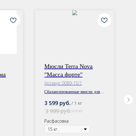
Мюсли Terra Nova
ма
"Масса форте"
Артикул:
0089-15/1
Сбалансированные мюсли для
спортивных лошадей с
руб.
3 599
/
1 кг
добавлением суперфуда-
руб.
3 999
/
1 кг
хлореллы и большим
содержанием клетчатки. Для
Расфасовка
набора массы и выносливости.