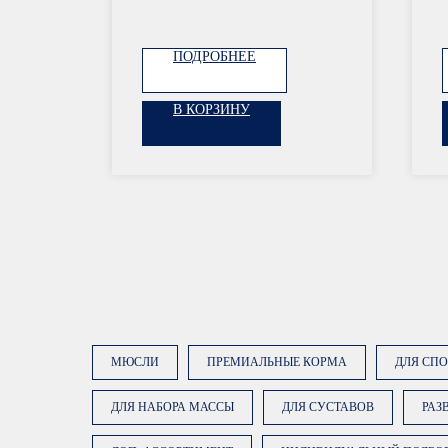
ПОДРОБНЕЕ
В КОРЗИНУ
ОСТАВЬТЕ ЗАЯВКУ
МЮСЛИ
ПРЕМИАЛЬНЫЕ КОРМА
ДЛЯ СП
ДЛЯ НАБОРА МАССЫ
ДЛЯ СУСТАВОВ
РАЗ
Наши менеджеры подберут сбалансированный
рацион, подходящий именно вашей лошади