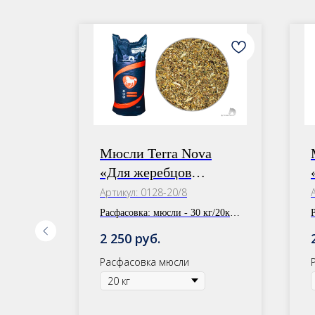
нний
Мюсли Terra Nova
«Для жеребцов
производителей» +
Артикул:
0128-20/8
Суставный сбор
мства
Расфасовка:
мюсли - 30 кг/20кг,
сбор - 1 уп.
с
руб.
2 250
к,
Расфасовка мюсли