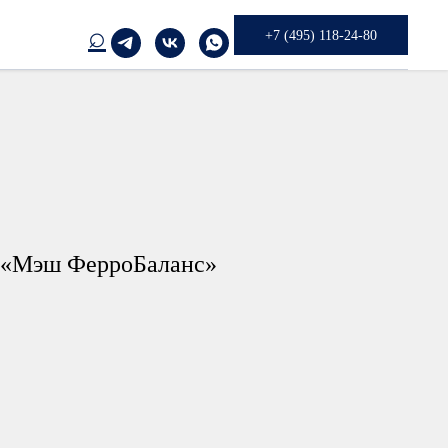
⌕
+7 (495) 118-24-80
 «Мэш ФерроБаланс»