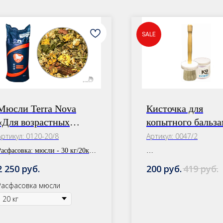
SALE
Мюсли Terra Nova
Кисточка для
«Для возрастных
копытного бальза
лошадей» +
Артикул:
0120-20/8
Артикул:
0047/2
Успокоительный сбор
Расфасовка:
мюсли - 30 кг/20кг,
бор - 1 уп.
руб.
руб.
руб.
2 250
200
419
Расфасовка мюсли