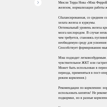
Мюсли Терра Нова «Мэш ФерроБ
железом, нормализации работы ж
Сбалансированная, со средним с
хелата железа и куркумы.
Оптимальный уровень железа кр
мозга кислородом. В случае нехв
чем требуется, становясь пуглив
необходимую среду для усвоения 
Способствует формированию мыш
Мэш подходит легковозбудимым
чувствительное ЖКТ или гастрит 
Может быть использован в перио
периода, применяться в пост-опе
режим кормления.)
Рекомендации по кормлению:
нор
использовать кипяток! Не реком
подкормки, но в разные кормлен