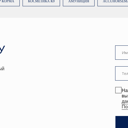
Р КОРМА
КОСМЕТИКА К9
АМУНИЦИЯ
ACCUHORSEM
Нажимая на кноп
вы даете
согласи
данных
. Подробн
Политике.
ЗАКАЗА