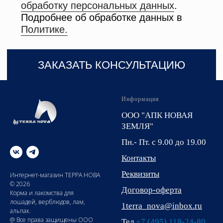
Информация
ООО "АПК НОВАЯ
ЗЕМЛЯ"
Пн.- Пт. с 9.00 до 19.00
Контакты
Реквизиты
Интернет-магазин ТЕРРА НОВА
© 2026
Договор-оферта
Корма и лакомства для
лошадей, верблюдов, лам,
1terra_nova@inbox.ru
альпак.
@ Все права защищены ООО
Тел.
+7 (495) 118-24-80