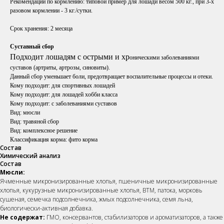
Рекомендации по кормлению: типовой пример для лошади весом 500 кг., при 3-х
разовом кормлении - 3 кг./сутки.
Срок хранения:
2 месяца
Суставный сбор
Подходит лошадям с острыми и хр
оническими заболеваниями
суставов (артриты, артрозы, синовиты).
Данный сбор уменьшает боли, предотвращает воспалительные процессы и отеки.
Кому подходит: для спортивных лошадей
Кому подходит: для лошадей хобби класса
Кому подходит: с заболеваниями суставов
Вид: мюсли
Вид: травяной сбор
Вид: комплексное решение
Классификация корма: фито корма
Состав
Химический анализ
Состав
Мюсли:
Ячменные микронизированные хлопья, пшеничные микронизированные
хлопья, кукурузные микронизированные хлопья, ВТМ, патока, морковь
сушеная, семечка подсолнечника, жмых подсолнечника, семя льна,
биологически-активная добавка.
Не содержат:
ГМО, консервантов, стабилизаторов и ароматизаторов, а также