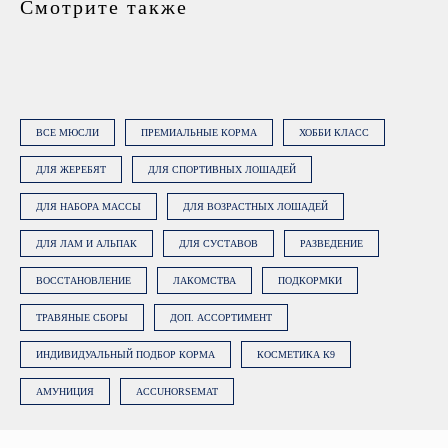
Смотрите также
Нажимая на кнопку «Заказать
консультацию», вы даете
согласие на
обработку персональных данных
.
Подробнее об обработке данных в
ВСЕ МЮСЛИ
ПРЕМИАЛЬНЫЕ КОРМА
ХОББИ КЛАСС
Политике.
ДЛЯ ЖЕРЕБЯТ
ДЛЯ СПОРТИВНЫХ ЛОШАДЕЙ
ЗАКАЗАТЬ КОНСУЛЬТАЦИЮ
ДЛЯ НАБОРА МАССЫ
ДЛЯ ВОЗРАСТНЫХ ЛОШАДЕЙ
ДЛЯ ЛАМ И АЛЬПАК
ДЛЯ СУСТАВОВ
РАЗВЕДЕНИЕ
ВОССТАНОВЛЕНИЕ
ЛАКОМСТВА
ПОДКОРМКИ
ТРАВЯНЫЕ СБОРЫ
ДОП. АССОРТИМЕНТ
ИНДИВИДУАЛЬНЫЙ ПОДБОР КОРМА
КОСМЕТИКА К9
АМУНИЦИЯ
ACCUHORSEMAT