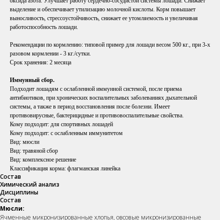
оксида азота. Улучшает работу сердечно-сосудистой системы лошади. Снижает
выделение и обеспечивает утилизацию молочной кислоты. Корм повышает
выносливость, стрессоустойчивость, снижает ее утомляемость и увеличивая
работоспособность лошади.
Рекомендации по кормлению: типовой пример для лошади весом 500 кг., при 3-х
разовом кормлении - 3 кг./сутки.
Срок хранения:
2 месяца
Иммунный сбор.
Подходит лошадям с ослабленной иммунной системой, после приема
антибиотиков, при хронических воспалительных заболеваниях дыхательной
системы, а также в период восстановления после болезни. Имеет
противовирусные, бактерицидные и противовоспалительные свойства.
Кому подходит: для спортивных лошадей
Кому подходит: с ослабленным иммунитетом
Вид: мюсли
Вид: травяной сбор
Вид: комплексное решение
Классификация корма: флагманская линейка
Состав
Химический анализ
Дисциплины
Состав
Мюсли:
Ячменные микронизированные хлопья, овсовые микронизированные