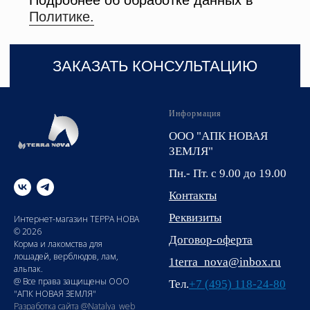
Информация
ООО "АПК НОВАЯ
ЗЕМЛЯ"
Пн.- Пт. с 9.00 до 19.00
Контакты
Реквизиты
Интернет-магазин ТЕРРА НОВА
© 2026
Договор-оферта
Корма и лакомства для
лошадей, верблюдов, лам,
1terra_nova@inbox.ru
альпак.
@ Все права защищены ООО
Тел.
+7 (495) 118-24-80
"АПК НОВАЯ ЗЕМЛЯ"
Разработка сайта @Natalya_web