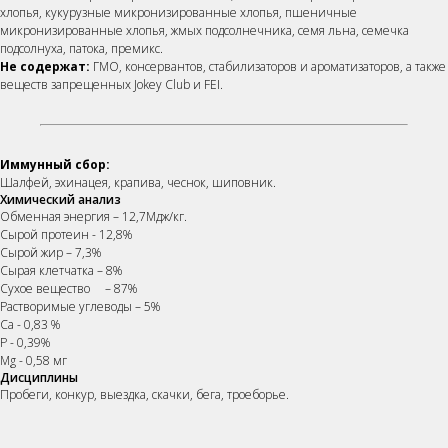
хлопья, кукурузные микронизированные хлопья, пшеничные
микронизированные хлопья, жмых подсолнечника, семя льна, семечка
подсолнуха, патока, премикс.
Не содержат:
ГМО, консервантов, стабилизаторов и ароматизаторов, а также
веществ запрещенных Jokey Club и FEI.
Иммунный сбор:
Шалфей, эхинацея, крапива, чеснок, шиповник.
Химический анализ
Обменная энергия – 12,7Мдж/кг.
Сырой протеин - 12,8%
Сырой жир – 7,3%
Сырая клетчатка – 8%
ОСТАВЬТЕ ЗАЯВКУ
Сухое вещество – 87%
Растворимые углеводы – 5%
Наши менеджеры подберут
Са - 0,83 %
Р - 0,39%
сбалансированный рацион, подходящий
Mg - 0,58 мг
именно вашей лошади
Дисциплины
Пробеги, конкур, выездка, скачки, бега, троеборье.