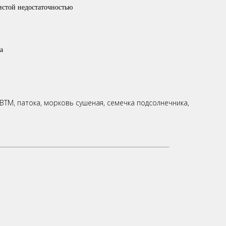
истой недостаточностью
а
ТМ, патока, морковь сушеная, семечка подсолнечника,