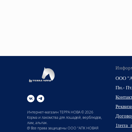
Инфор
ООО "
Пн.- Пт
Контак
Реквиз
Интернет-магазин ТЕРРА НОВА © 2026
Догово
Корма и лакомства для лошадей, верблюдов,
лам, альпак.
1terra
@ Все права защищены ООО "АПК НОВАЯ