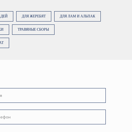
АДЕЙ
ДЛЯ ЖЕРЕБЯТ
ДЛЯ ЛАМ И АЛЬПАК
КИ
ТРАВЯНЫЕ СБОРЫ
AT
ку «Заказать консультацию»,
е на обработку персональных
ее об обработке данных в
ТЬ КОНСУЛЬТАЦИЮ