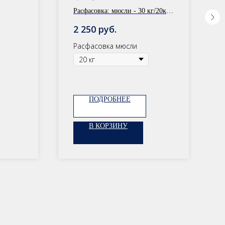
Желудочно-кишечный
Расфасовка:
мюсли - 30 кг/20кг,
сбор
сбор - 1 уп.
руб.
2 250
Расфасовка мюсли
ПОДРОБНЕЕ
В КОРЗИНУ