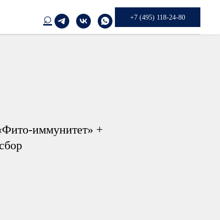
⌕
+7 (495) 118-24-80
«Фито-иммунитет» +
сбор