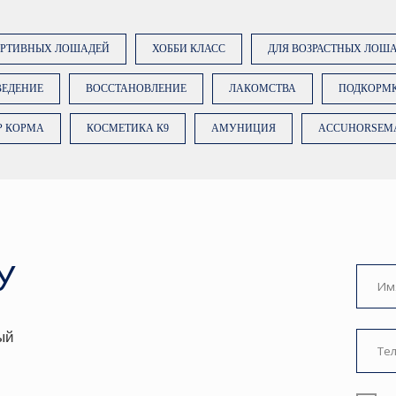
ОРТИВНЫХ ЛОШАДЕЙ
ХОББИ КЛАСС
ДЛЯ ВОЗРАСТНЫХ ЛОШ
ВЕДЕНИЕ
ВОССТАНОВЛЕНИЕ
ЛАКОМСТВА
ПОДКОРМ
Р КОРМА
КОСМЕТИКА К9
АМУНИЦИЯ
ACCUHORSEM
Нажимая на кноп
вы даете
согласи
данных
. Подробн
Политике.
ЗАКАЗА