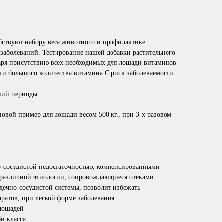
ствуют набору веса животного и профилактике
 заболеваний. Тестирование нашей добавки растительного
аря присутствию всех необходимых для лошади витаминов
сти большого количества витамина С риск заболеваемости
ний периоды.
овой пример для лошади весом 500 кг., при 3-х разовом
о-сосудистой недостаточностью, компенсированными
 различной этиологии, сопровождающиеся отеками.
дечно-сосудистой системы, позволит избежать
ратов, при легкой форме заболевания.
 лошадей
и класса