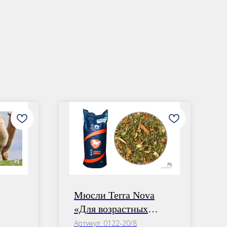
Н
Мюсли Terra Nova
«Для возрастных
лошадей» +
Артикул:
0122-20/8