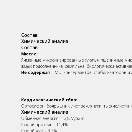
Состав
Химический анализ
Состав
Мюсли:
Ячменные микронизированные хлопья, пшеничные микро
жмых подсолнечника, семя льна, биологически-активна
Не содержат:
ГМО, консервантов, стабилизаторов и а
Кардиологический сбор:
Ортосифон, боярышник, лист земляники, тысячелистник
Химический анализ
Обменная энергия –12,8 Мдж/кг.
Сырой протеин - 11,4%
Сырой жир – 3,7%