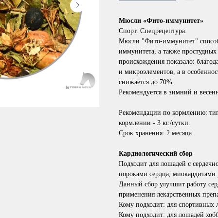
Мюсли «Фито-иммунитет»
Спорт. Спецрецептура.
Мюсли "Фито-иммунитет" способ
иммунитета, а также простудных
происхождения показало: благод
и микроэлементов, а в особенно
снижается до 70%.
Рекомендуется в зимний и весен
Рекомендации по кормлению: тип
кормлении - 3 кг./сутки.
Срок хранения:
2 месяца
Кардиологический сбор
Подходит для лошадей с сердечн
пороками сердца, миокардитами
Данный сбор улучшит работу сер
применения лекарственных препа
Кому подходит: для спортивных
Кому подходит: для лошадей хобб