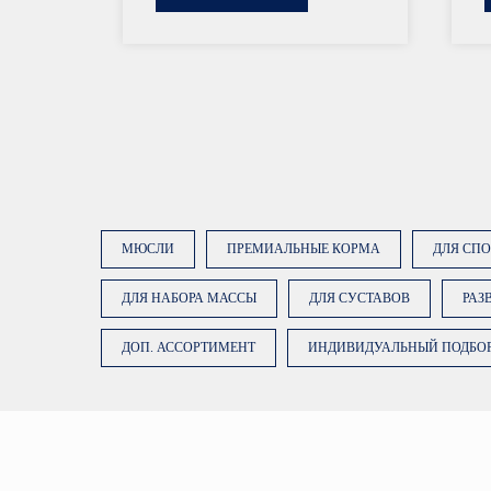
МЮСЛИ
ПРЕМИАЛЬНЫЕ КОРМА
ДЛЯ СП
ДЛЯ НАБОРА МАССЫ
ДЛЯ СУСТАВОВ
РАЗ
ОСТАВЬТЕ ЗАЯВКУ
ДОП. АССОРТИМЕНТ
ИНДИВИДУАЛЬНЫЙ ПОДБО
Наши менеджеры подберут сбалансированный
рацион, подходящий именно вашей лошади