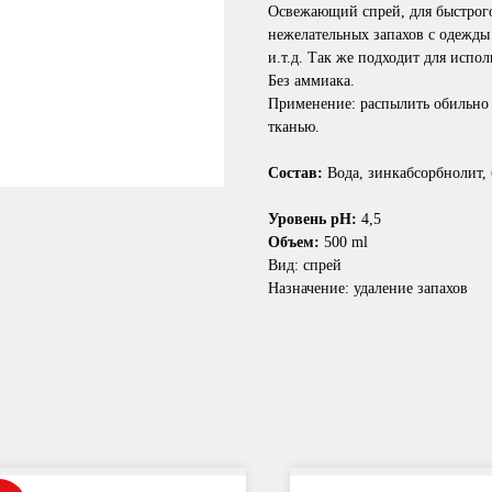
Освежающий спрей, для быстрого
нежелательных запахов с одежды
и.т.д. Так же подходит для испо
Без аммиака.
Применение: распылить обильно н
тканью.
Состав:
Вода, зинкабсорбнолит,
Уровень pH:
4,5
Объем:
500 ml
Вид: спрей
Назначение: удаление запахов