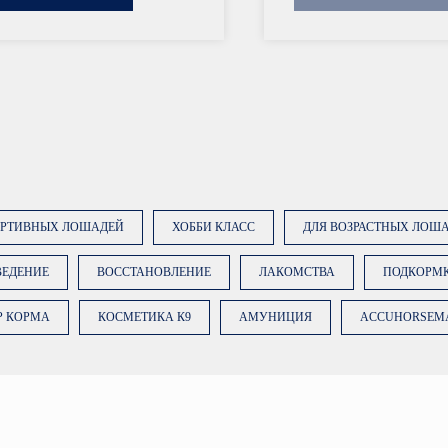
ОРТИВНЫХ ЛОШАДЕЙ
ХОББИ КЛАСС
ДЛЯ ВОЗРАСТНЫХ ЛОШ
ВЕДЕНИЕ
ВОССТАНОВЛЕНИЕ
ЛАКОМСТВА
ПОДКОРМ
Р КОРМА
КОСМЕТИКА К9
АМУНИЦИЯ
ACCUHORSEM
Нажимая на кноп
вы даете
согласи