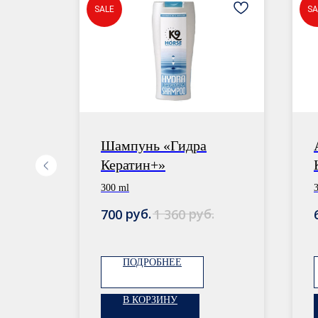
SALE
SA
нь
Шампунь «Гидра
Кератин+»
300 ml
.
руб.
руб.
700
1 360
ПОДРОБНЕЕ
В КОРЗИНУ