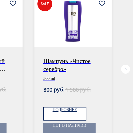
SALE
S
ый
Шампунь «Чистое
серебро»
300 ml
уб.
руб.
руб.
800
1 580
ПОДРОБНЕЕ
НЕТ В НАЛИЧИИ