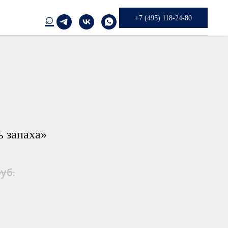
⌕
+7 (495) 118-24-80
ь запаха»
уб.