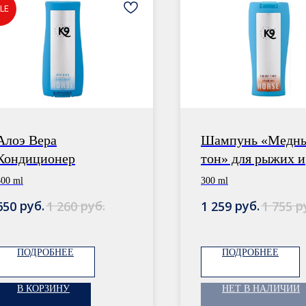
LE
Алоэ Вера
Шампунь «Медн
Кондиционер
тон» для рыжих и
гнедых лошадей
300 ml
300 ml
руб.
руб.
руб.
р
650
1 260
1 259
1 755
ПОДРОБНЕЕ
ПОДРОБНЕЕ
В КОРЗИНУ
НЕТ В НАЛИЧИИ