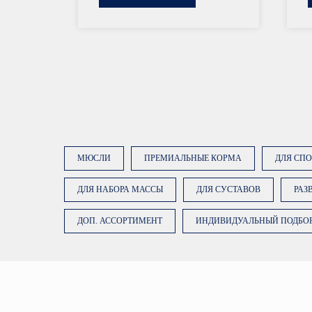
МЮСЛИ
ПРЕМИАЛЬНЫЕ КОРМА
ДЛЯ СП
ДЛЯ НАБОРА МАССЫ
ДЛЯ СУСТАВОВ
РАЗ
ОСТАВЬТЕ ЗАЯВКУ
ДОП. АССОРТИМЕНТ
ИНДИВИДУАЛЬНЫЙ ПОДБО
Наши менеджеры подберут сбалансированный
рацион, подходящий именно вашей лошади