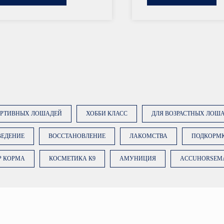
ОРТИВНЫХ ЛОШАДЕЙ
ХОББИ КЛАСС
ДЛЯ ВОЗРАСТНЫХ ЛОШ
ВЕДЕНИЕ
ВОССТАНОВЛЕНИЕ
ЛАКОМСТВА
ПОДКОРМ
Р КОРМА
КОСМЕТИКА К9
АМУНИЦИЯ
ACCUHORSEM
Нажимая на кноп
вы даете
согласи