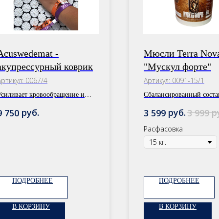
Acuswedemat -
Мюсли Terra Nov
акупрессурный коврик
"Мускул форте"
Артикул:
0067/4
Артикул:
0091-15/1
Усиливает кровообращение и
Сбалансированный состав
процессы исцеления в теле
добавлением хлореллы и
руб.
руб.
р
9 750
3 599
3 999
аминокислотами для
наращивания мышц.
Расфасовка
ПОДРОБНЕЕ
ПОДРОБНЕЕ
В КОРЗИНУ
В КОРЗИНУ