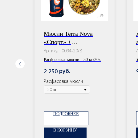
a
Мюсли Terra Nova
ода»
«Спорт» +
Успокоительный сбор
Артикул:
0094-20/8
Расфасовка:
мюсли - 30 кг/20кг,
сбор - 1 уп.
руб.
2 250
Расфасовка мюсли
ПОДРОБНЕЕ
В КОРЗИНУ