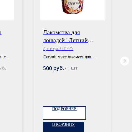
a
Лакомства для
лошадей "Летний
Микс"
Артикул:
0014/5
, с
Летний микс лакомств для
лошадей
уб.
руб.
500
/
1 шт
ПОДРОБНЕЕ
В КОРЗИНУ