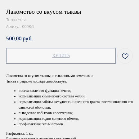
Лакомство со вкусом тыквы
Терра Нова
Артикул:
0008/5
500,00
руб.
КУПИТЬ
Лакомства со вкусом тыквы, с тыквенными семечками.
Тыква в рационе лошади способствует:
восстановлению функции печени;
нормализации химического состава желчи;
нормализации работы желудочно-кишечного тракта, восстановлению его
слизистой оболочки;
выведению избытков холестерина;
нормализации водно-солевого обмена;
профилактике гельминтозов.
Расфасовка: 1 кг.