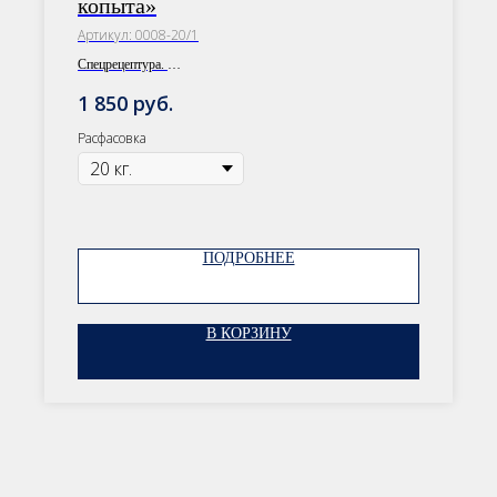
копыта»
Артикул:
0008-20/1
Спецрецептура.
Расфасовка: 30 кг/20 кг
руб.
1 850
Расфасовка
ОСТАВЬТЕ ЗАЯВКУ
ПОДРОБНЕЕ
Наши менеджеры подберут
сбалансированный рацион, подходящий
В КОРЗИНУ
именно вашей лошади