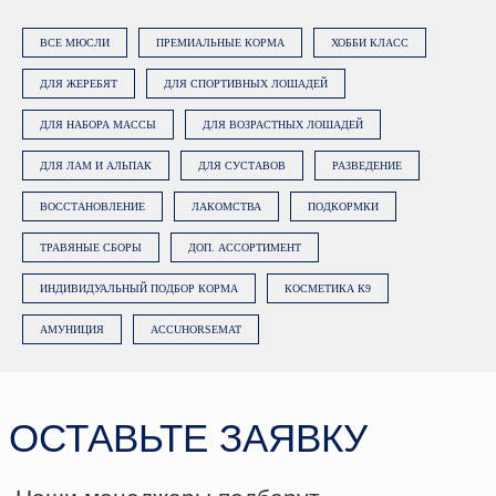
Нажимая на кнопку «Заказать
консультацию», вы даете
согласие на
ВСЕ МЮСЛИ
ПРЕМИАЛЬНЫЕ КОРМА
ХОББИ КЛАСС
обработку персональных данных
.
Подробнее об обработке данных в
ДЛЯ ЖЕРЕБЯТ
ДЛЯ СПОРТИВНЫХ ЛОШАДЕЙ
Политике.
ДЛЯ НАБОРА МАССЫ
ДЛЯ ВОЗРАСТНЫХ ЛОШАДЕЙ
ЗАКАЗАТЬ КОНСУЛЬТАЦИЮ
ДЛЯ ЛАМ И АЛЬПАК
ДЛЯ СУСТАВОВ
РАЗВЕДЕНИЕ
ВОССТАНОВЛЕНИЕ
ЛАКОМСТВА
ПОДКОРМКИ
ТРАВЯНЫЕ СБОРЫ
ДОП. АССОРТИМЕНТ
ИНДИВИДУАЛЬНЫЙ ПОДБОР КОРМА
КОСМЕТИКА К9
АМУНИЦИЯ
ACCUHORSEMAT