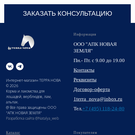
Информация
ООО "АПК НОВАЯ
ЗЕМЛЯ"
Пн.- Пт. с 9.00 до 19.00
Контакты
Реквизиты
Интернет-магазин ТЕРРА НОВА
© 2026
Договор-оферта
Корма и лакомства для
лошадей, верблюдов, лам,
1terra_nova@inbox.ru
альпак.
@ Все права защищены ООО
Тел.
+7 (495) 118-24-80
"АПК НОВАЯ ЗЕМЛЯ"
Разработка сайта @Natalya_web
Каталог
Покупателям