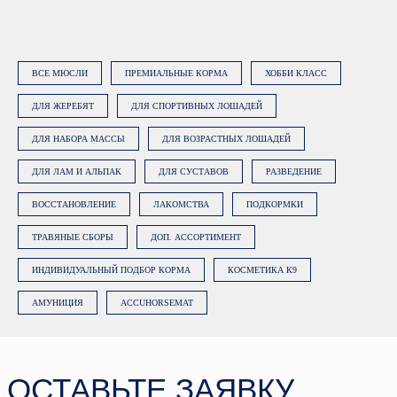
Нажимая на кнопку «Заказать
консультацию», вы даете
согласие на
обработку персональных данных
.
ВСЕ МЮСЛИ
ПРЕМИАЛЬНЫЕ КОРМА
ХОББИ КЛАСС
Подробнее об обработке данных в
Политике.
ДЛЯ ЖЕРЕБЯТ
ДЛЯ СПОРТИВНЫХ ЛОШАДЕЙ
ДЛЯ НАБОРА МАССЫ
ДЛЯ ВОЗРАСТНЫХ ЛОШАДЕЙ
ЗАКАЗАТЬ КОНСУЛЬТАЦИЮ
ДЛЯ ЛАМ И АЛЬПАК
ДЛЯ СУСТАВОВ
РАЗВЕДЕНИЕ
ВОССТАНОВЛЕНИЕ
ЛАКОМСТВА
ПОДКОРМКИ
ТРАВЯНЫЕ СБОРЫ
ДОП. АССОРТИМЕНТ
ИНДИВИДУАЛЬНЫЙ ПОДБОР КОРМА
КОСМЕТИКА К9
АМУНИЦИЯ
ACCUHORSEMAT