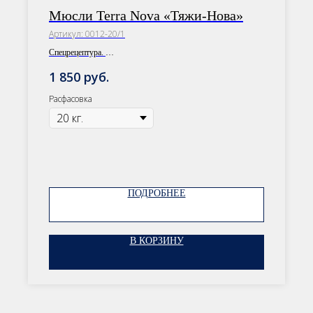
Мюсли Terra Nova «Тяжи-Нова»
Артикул:
0012-20/1
Спецрецептура.
Расфасовка: 30 кг/20 кг
руб.
1 850
Расфасовка
ОСТАВЬТЕ ЗАЯВКУ
ПОДРОБНЕЕ
Наши менеджеры подберут
сбалансированный рацион, подходящий
именно вашей лошади
В КОРЗИНУ