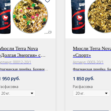
Мюсли Terra Nova
Мюсли Terra Nov
«Долгая Энергия» с
«Спорт»
цукатами
Артикул:
00012-20/1
Артикул:
0003-20/1
Флагманская линейка. Базовое
Флагманская линейка. Ба
питание.
питание.
руб.
руб.
1 950
1 850
Расфасовка: 30 кг/20 кг
Расфасовка: 30 кг/20 кг/
Расфасовка
Расфасовка