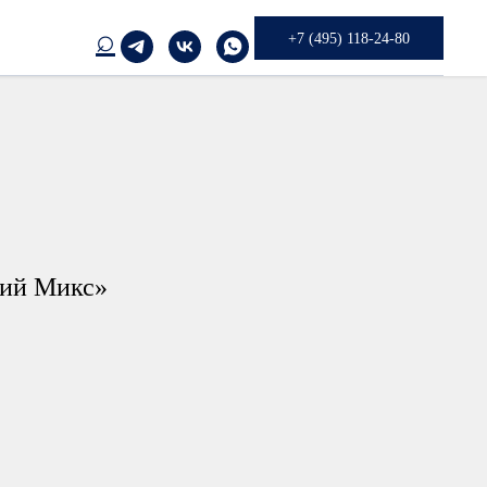
⌕
+7 (495) 118-24-80
ний Микс»