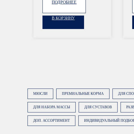
ПОДРОБНЕЕ
В КОРЗИНУ
МЮСЛИ
ПРЕМИАЛЬНЫЕ КОРМА
ДЛЯ СП
ОСТАВЬТЕ ЗАЯВКУ
ДЛЯ НАБОРА МАССЫ
ДЛЯ СУСТАВОВ
РАЗ
ДОП. АССОРТИМЕНТ
ИНДИВИДУАЛЬНЫЙ ПОДБО
Наши менеджеры подберут сбалансированный