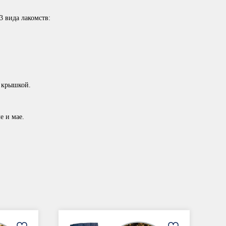
3 вида лакомств:
с крышкой.
е и мае.