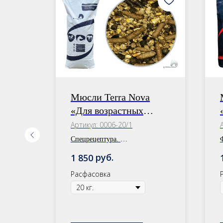
a
Мюсли Terra Nova
«Для возрастных
лошадей»
Артикул:
0006-20/1
Спецрецептура.
Расфасовка: 30 кг/20 кг
руб.
1 850
Расфасовка