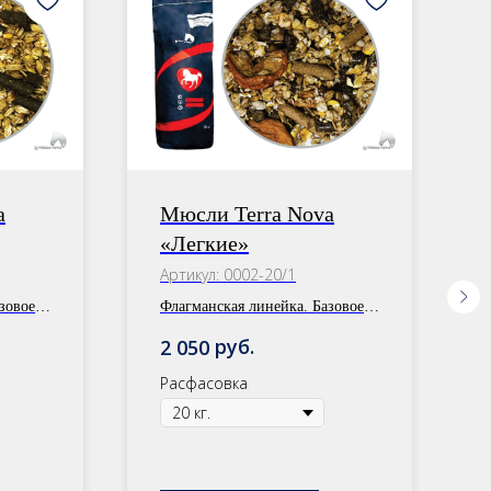
Н
a
Мюсли Terra Nova
«Легкие»
Артикул:
0002-20/1
зовое
Флагманская линейка. Базовое
питание.
руб.
2 050
10 кг
Расфасовка: 30 кг/20 кг
Расфасовка