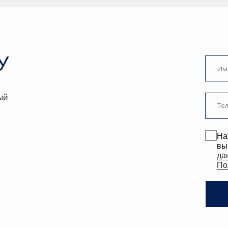
Нажимая на кноп
вы даете
согласи
данных
. Подробн
Политике.
ЗАКАЗА