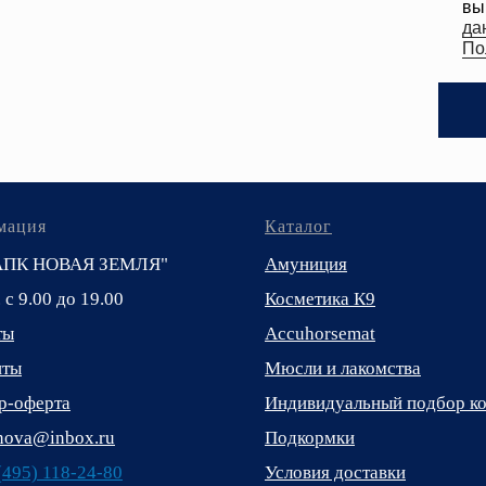
мация
Каталог
АПК НОВАЯ ЗЕМЛЯ"
Амуниция
. с 9.00 до 19.00
Косметика К9
ты
Accuhorsemat
иты
Мюсли и лакомства
р-оферта
Индивидуальный подбор к
_nova@inbox.ru
Подкормки
(495) 118-24-80
Условия доставки