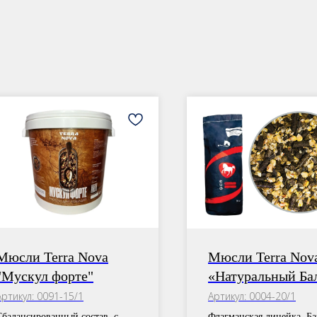
Мюсли Terra Nova
Мюсли Terra Nov
"Мускул форте"
«Натуральный Ба
Артикул:
0091-15/1
Артикул:
0004-20/1
Сбалансированный состав, с
Флагманская линейка. Ба