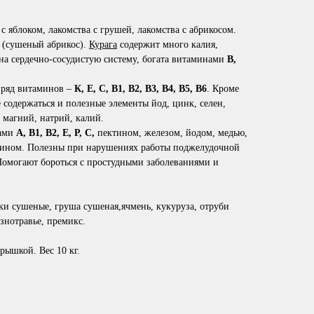
 с яблоком, лакомства с грушей, лакомства с абрикосом.
а (сушеный абрикос).
Курага
содержит много калия,
 на сердечно-сосудистую систему, богата витаминами
В,
 ряд витаминов –
К, Е, С, В1, В2, В3, В4, В5, В6
. Кроме
содержаться и полезные элементы йод, цинк, селен,
, магний, натрий, калий.
нами
А, В1, В2, Е, Р, С,
пектином, железом, йодом, медью,
отином. Полезны при нарушениях работы поджелудочной
омогают бороться с простудными заболеваниями и
и сушеные, груша сушеная,ячмень, кукуруза, отруби
знотравье, премикс.
рышкой. Вес 10 кг.