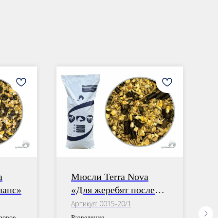
a
Мюсли Terra Nova
ланс»
«Для жеребят после
года»
Артикул:
0015-20/1
зовое
Разведение.