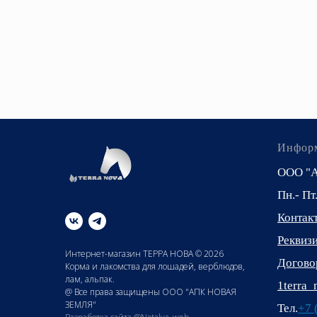
Инфор
ООО "
Пн.- Пт
Контак
Реквиз
Интернет-магазин ТЕРРА НОВА © 2026
Догово
Корма и лакомства для лошадей, верблюдов,
лам, альпак.
1terra
@ Все права защищены ООО "АПК НОВАЯ
ЗЕМЛЯ"
Тел.
+7 