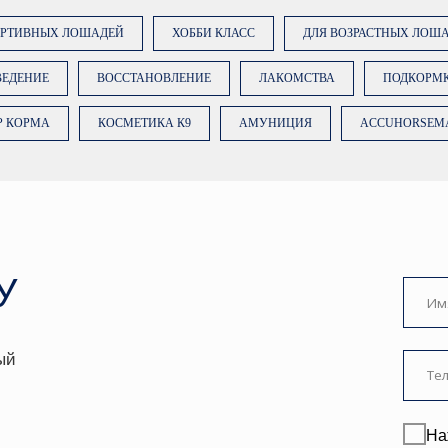
ОРТИВНЫХ ЛОШАДЕЙ
ХОББИ КЛАСС
ДЛЯ ВОЗРАСТНЫХ ЛОШ
ВЕДЕНИЕ
ВОССТАНОВЛЕНИЕ
ЛАКОМСТВА
ПОДКОРМ
Р КОРМА
КОСМЕТИКА К9
АМУНИЦИЯ
ACCUHORSEM
Нажимая на кноп
вы даете
согласи
данных
. Подробн
Политике.
ЗАКАЗА