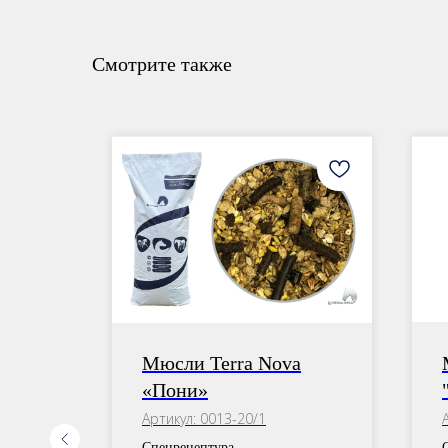
Смотрите также
а
Мюсли Terra Nova
нс»
«Пони»
Артикул:
0013-20/1
Спецрецептура.