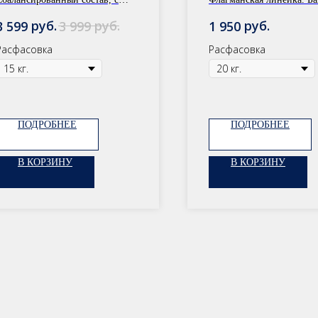
добавлением хлореллы и
питание.
руб.
руб.
руб.
3 599
3 999
1 950
аминокислотами для
Расфасовка: 30 кг/20 кг/
наращивания мышц.
Расфасовка
Расфасовка
ПОДРОБНЕЕ
ПОДРОБНЕЕ
В КОРЗИНУ
В КОРЗИНУ