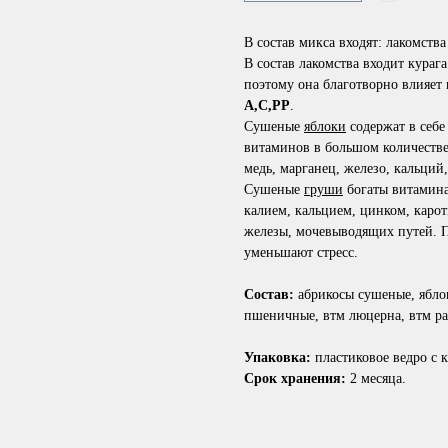
В состав микса входят: лакомства
В состав лакомства входит кураг
поэтому она благотворно влияет
А,С,РР
.
Сушеные
яблоки
содержат в себе
витаминов в большом количестве 
медь, марганец, железо, кальций
Сушеные
груши
богаты витами
калием, кальцием, цинком, кар
железы, мочевыводящих путей. П
уменьшают стресс.
Состав:
абрикосы сушеные, яблок
пшеничные, втм люцерна, втм ра
Упаковка:
пластиковое ведро с к
Срок хранения:
2 месяца.