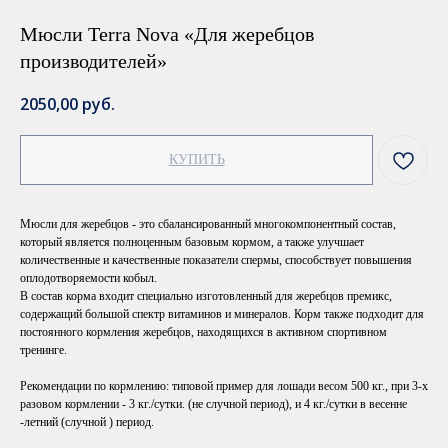
Мюсли Terra Nova «Для жеребцов
производителей»
2050,00
руб.
КУПИТЬ
Мюсли для жеребцов - это сбалансированный многокомпонентный состав,
который является полноценным базовым кормом, а также улучшает
количественные и качественные показатели спермы, способствует повышения
оплодотворяемости кобыл.
В состав корма входит специально изготовленный для жеребцов премикс,
содержащий большой спектр витаминов и минералов. Корм также подходит для
постоянного кормления жеребцов, находящихся в активном спортивном
тренинге.
Рекомендации по кормлению: типовой пример для лошади весом 500 кг., при 3-х
разовом кормлении - 3 кг./сутки. (не случной период), и 4 кг./сутки в весенне
-летний (случной ) период.