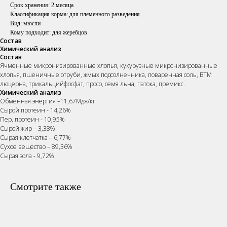
Срок хранения:
2 месяца
Классификация корма: для племенного разведения
Вид: мюсли
Кому подходит: для жеребцов
Состав
Химический анализ
Состав
Ячменные микронизированные хлопья, кукурузные микронизированные
хлопья, пшеничные отруби, жмых подсолнечника, поваренная соль, ВТМ
люцерна, трикальцийфосфат, просо, семя льна, патока, премикс.
Химический анализ
Обменная энергия –11,67Мдж/кг.
Сырой протеин - 14,26%
Пер. протеин - 10,95%
Сырой жир – 3,38%
Сырая клетчатка – 6,77%
Сухое вещество – 89,36%
Сырая зола - 9,72%
ОСТАВЬТЕ ЗАЯВКУ
Смотрите также
Наши менеджеры подберут
сбалансированный рацион, подходящий
именно вашей лошади