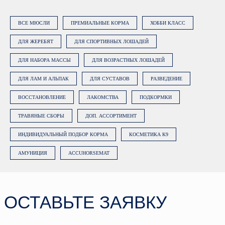
ВСЕ МЮСЛИ
ПРЕМИАЛЬНЫЕ КОРМА
ХОББИ КЛАСС
ДЛЯ ЖЕРЕБЯТ
ДЛЯ СПОРТИВНЫХ ЛОШАДЕЙ
ДЛЯ НАБОРА МАССЫ
ДЛЯ ВОЗРАСТНЫХ ЛОШАДЕЙ
Нажимая на кнопку «Заказать
ДЛЯ ЛАМ И АЛЬПАК
ДЛЯ СУСТАВОВ
РАЗВЕДЕНИЕ
консультацию», вы даете
согласие на
обработку персональных данных
.
Подробнее об обработке данных в
ВОССТАНОВЛЕНИЕ
ЛАКОМСТВА
ПОДКОРМКИ
Политике.
ТРАВЯНЫЕ СБОРЫ
ДОП. АССОРТИМЕНТ
ЗАКАЗАТЬ КОНСУЛЬТАЦИЮ
ИНДИВИДУАЛЬНЫЙ ПОДБОР КОРМА
КОСМЕТИКА К9
АМУНИЦИЯ
ACCUHORSEMAT