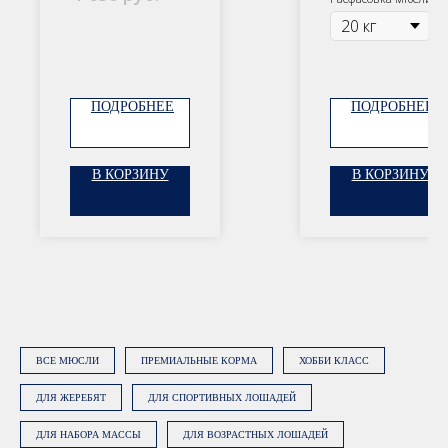
ОСТАВЬТЕ ЗАЯВКУ
сбор
Наши менеджеры подберут
сбалансированный рацион, подходящий
именно вашей лошади
ПОДРОБНЕЕ
ПОДРОБНЕЕ
В КОРЗИНУ
В КОРЗИНУ
Нажимая на кнопку «Заказать
консультацию», вы даете
согласие на
обработку персональных данных
.
Подробнее об обработке данных в
Политике.
ЗАКАЗАТЬ КОНСУЛЬТАЦИЮ
ВСЕ МЮСЛИ
ПРЕМИАЛЬНЫЕ КОРМА
ХОББИ КЛАСС
ДЛЯ ЖЕРЕБЯТ
ДЛЯ СПОРТИВНЫХ ЛОШАДЕЙ
ДЛЯ НАБОРА МАССЫ
ДЛЯ ВОЗРАСТНЫХ ЛОШАДЕЙ