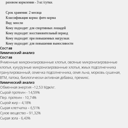
разовом кормлении - 3 кг./сутки.
Срок хранения:
2 месяца
Классификация корма: фито корма
Вид: мюсли
Кому подходит: для спортивных лошадей
Кому подходит: восстановительный период
Кому подходит: при повышенных нагрузках
Кому подходит: для повышения выносливости
Состав
Химический анализ
Состав
Ячменные микронизированные хлопья, овсяные микронизированные
хлопья, кукурузные микронизированные хлопья, жмых подсолнечника
гранулированный, семечка подсолнечника, семя льна, морковь сушеная,
ВТМ, патока, биологически-активная добавка, премикс.
Химический анализ
Обменная энергия –12,53 Мдж/кг.
Сырой протеин - 14,59%
Пер. протеин - 10,74%
Сырой жир – 4,18%
Сырая клетчатка – 6,51%
Сухое вещество – 91,32%
Сырая зола - 6,43%