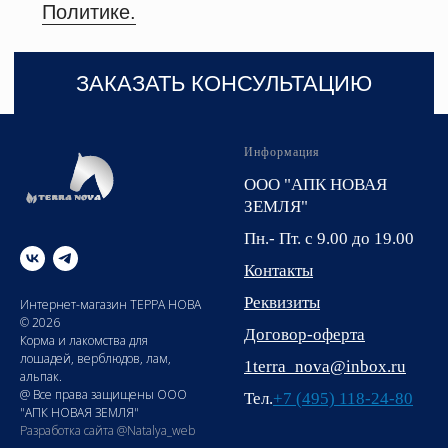
Информация
ООО "АПК НОВАЯ
ЗЕМЛЯ"
Пн.- Пт. с 9.00 до 19.00
Контакты
Реквизиты
Интернет-магазин ТЕРРА НОВА
© 2026
Договор-оферта
Корма и лакомства для
лошадей, верблюдов, лам,
1terra_nova@inbox.ru
альпак.
@ Все права защищены ООО
Тел.
+7 (495) 118-24-80
"АПК НОВАЯ ЗЕМЛЯ"
Разработка сайта @Natalya_web