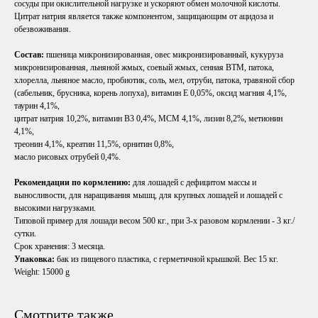
сосуды при окислительной нагрузке и ускоряют обмен молочной кислоты.
Цитрат натрия является также компонентом, защищающим от ацидоза и
обезвоживания.
Состав:
пшеница микронизированная, овес микронизированный, кукуруза
микронизированная, льняной жмых, соевый жмых, сенная ВТМ, патока,
хлорелла, льняное масло, пробиотик, соль, мел, отруби, патока, травяной сбор
(сабельник, брусника, корень лопуха), витамин Е 0,05%, оксид магния 4,1%,
таурин 4,1%,
цитрат натрия 10,2%, витамин В3 0,4%, МСМ 4,1%, лизин 8,2%, метионин
4,1%,
треонин 4,1%, креатин 11,5%, орнитин 0,8%,
масло рисовых отрубей 0,4%.
Рекомендации по кормлению:
для лошадей с дефицитом массы и
выносливости, для наращивания мышц, для крупных лошадей и лошадей с
высокими нагрузками.
Типовой пример для лошади весом 500 кг., при 3-х разовом кормлении - 3 кг./
сутки.
Срок хранения: 3 месяца.
Упаковка:
бак из пищевого пластика, с герметичной крышкой. Вес 15 кг.
Weight: 15000 g
ОСТАВЬТЕ ЗАЯВКУ
Смотрите также
Наши менеджеры подберут