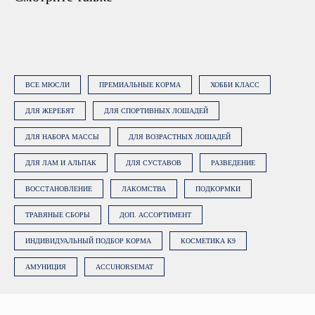
сбалансированный рацион, подходящий
именно вашей лошади
ВСЕ МЮСЛИ
ПРЕМИАЛЬНЫЕ КОРМА
ХОББИ КЛАСС
ДЛЯ ЖЕРЕБЯТ
ДЛЯ СПОРТИВНЫХ ЛОШАДЕЙ
Нажимая на кнопку «Заказать
ДЛЯ НАБОРА МАССЫ
ДЛЯ ВОЗРАСТНЫХ ЛОШАДЕЙ
консультацию», вы даете
согласие на
обработку персональных данных
.
ДЛЯ ЛАМ И АЛЬПАК
ДЛЯ СУСТАВОВ
РАЗВЕДЕНИЕ
Подробнее об обработке данных в
Политике.
ВОССТАНОВЛЕНИЕ
ЛАКОМСТВА
ПОДКОРМКИ
ТРАВЯНЫЕ СБОРЫ
ДОП. АССОРТИМЕНТ
ЗАКАЗАТЬ КОНСУЛЬТАЦИЮ
ИНДИВИДУАЛЬНЫЙ ПОДБОР КОРМА
КОСМЕТИКА К9
АМУНИЦИЯ
ACCUHORSEMAT