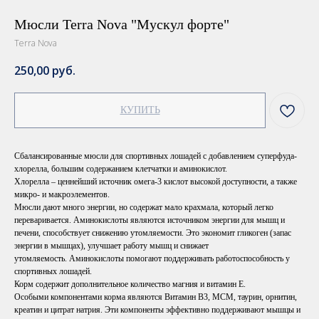
Мюсли Terra Nova "Мускул форте"
Terra Nova
250,00
руб.
КУПИТЬ
Сбалансированные мюсли для спортивных лошадей с добавлением суперфуда-
хлорелла, большим содержанием клетчатки и аминокислот.
Хлорелла – ценнейший источник омега-3 кислот высокой доступности, а также
микро- и макроэлементов.
Мюсли дают много энергии, но содержат мало крахмала, который легко
переваривается. Аминокислоты являются источником энергии для мышц и
печени, способствует снижению утомляемости. Это экономит гликоген (запас
энергии в мышцах), улучшает работу мышц и снижает
утомляемость. Аминокислоты помогают поддерживать работоспособность у
спортивных лошадей.
Корм содержит дополнительное количество магния и витамин Е.
Особыми компонентами корма являются Витамин В3, МСМ, таурин, орнитин,
креатин и цитрат натрия. Эти компоненты эффективно поддерживают мышцы и