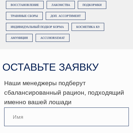
Нажимая на кнопку «Заказать
ВОССТАНОВЛЕНИЕ
ЛАКОМСТВА
ПОДКОРМКИ
консультацию», вы даете
согласие на
обработку персональных данных
.
ТРАВЯНЫЕ СБОРЫ
ДОП. АССОРТИМЕНТ
Подробнее об обработке данных в
Политике.
ИНДИВИДУАЛЬНЫЙ ПОДБОР КОРМА
КОСМЕТИКА К9
АМУНИЦИЯ
ACCUHORSEMAT
ЗАКАЗАТЬ КОНСУЛЬТАЦИЮ