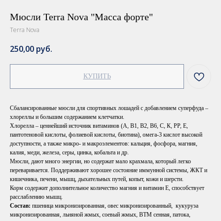
Мюсли Terra Nova "Масса форте"
Terra Nova
250,00
руб.
КУПИТЬ
Сбалансированные мюсли для спортивных лошадей с добавлением суперфуда –
хлореллы и большим содержанием клетчатки.
Хлорелла – ценнейший источник витаминов (А, В1, В2, В6, С, К, PP, Е,
пантотеновой кислоты, фолиевой кислоты, биотина), омега-3 кислот высокой
доступности, а также микро- и макроэлементов: кальция, фосфора, магния,
калия, меди, железа, серы, цинка, кобальта и др.
Мюсли, дают много энергии, но содержат мало крахмала, который легко
переваривается. Поддерживают хорошее состояние иммунной системы, ЖКТ и
кишечника, печени, мышц, дыхательных путей, копыт, кожи и шерсти.
Корм содержит дополнительное количество магния и витамин Е, способствует
расслаблению мышц.
Состав:
пшеница микронизированная, овес микронизированный, кукуруза
микронизированная, льняной жмых, соевый жмых, ВТМ сенная, патока,