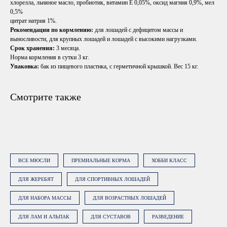
хлорелла, льняное масло, пробиотик, витамин Е 0,05%, оксид магния 0,9%, мел
0,5%
цитрат натрия 1%.
Рекомендации по кормлению:
для лошадей с дефицитом массы и
выносливости, для крупных лошадей и лошадей с высокими нагрузками.
Срок хранения:
3 месяца.
Норма кормления в сутки 3 кг.
Упаковка:
бак из пищевого пластика, с герметичной крышкой. Вес 15 кг.
Смотрите также
ОСТАВЬТЕ ЗАЯВКУ
Наши менеджеры подберут
сбалансированный рацион, подходящий
именно вашей лошади
ВСЕ МЮСЛИ
ПРЕМИАЛЬНЫЕ КОРМА
ХОББИ КЛАСС
ДЛЯ ЖЕРЕБЯТ
ДЛЯ СПОРТИВНЫХ ЛОШАДЕЙ
ДЛЯ НАБОРА МАССЫ
ДЛЯ ВОЗРАСТНЫХ ЛОШАДЕЙ
ДЛЯ ЛАМ И АЛЬПАК
ДЛЯ СУСТАВОВ
РАЗВЕДЕНИЕ