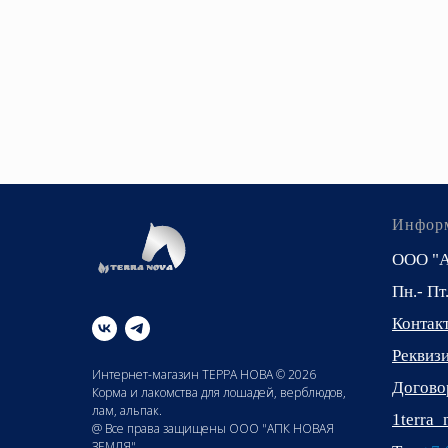
Инфор
ООО "
Пн.- Пт
Контак
Реквиз
Интернет-магазин ТЕРРА НОВА © 2026
Догово
Корма и лакомства для лошадей, верблюдов,
лам, альпак.
1terra
@ Все права защищены ООО "АПК НОВАЯ
ЗЕМЛЯ"