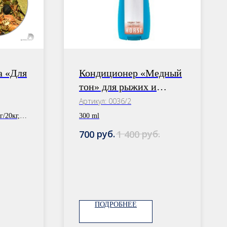
a «Для
Кондиционер «Медный
тон» для рыжих и
+
гнедых лошадей
Артикул:
0036/2
й сбор
г/20кг,
300 ml
руб.
руб.
700
1 400
ПОДРОБНЕЕ