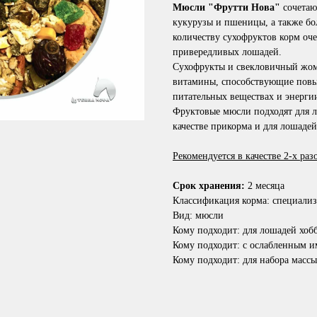
Мюсли "Фрутти Нова"
сочетаю
кукурузы и пшеницы, а также бо
количеству сухофруктов корм оч
привередливых лошадей.
Сухофрукты и свекловичный жом
витамины, способствующие повы
питательных веществах и энерги
Фруктовые мюсли подходят для л
качестве прикорма и для лошадей
Рекомендуется в качестве 2-х разо
Срок хранения:
2 месяца
Классификация корма: специали
Вид: мюсли
Кому подходит: для лошадей хобб
Кому подходит: с ослабленным 
Кому подходит: для набора массы