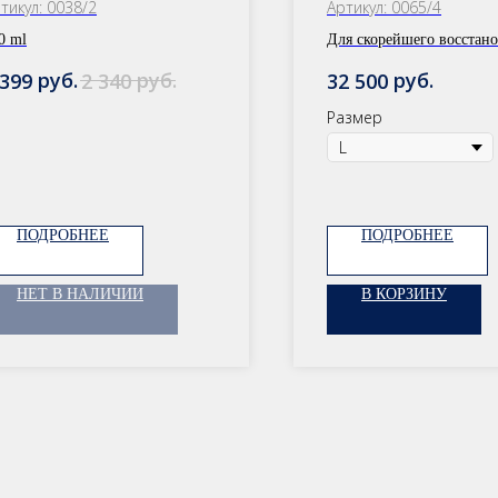
ороных и темных
для лошадей
тикул:
0038/2
Артикул:
0065/4
ошадей
0 ml
Для скорейшего восстан
вашей лошади, путем ус
руб.
руб.
руб.
 399
2 340
32 500
кровообращения
Размер
ПОДРОБНЕЕ
ПОДРОБНЕЕ
НЕТ В НАЛИЧИИ
В КОРЗИНУ