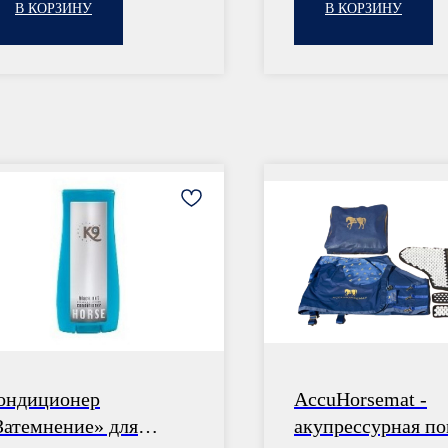
В КОРЗИНУ
В КОРЗИНУ
ондиционер
AccuHorsemat -
Затемнение» для
акупрессурная п