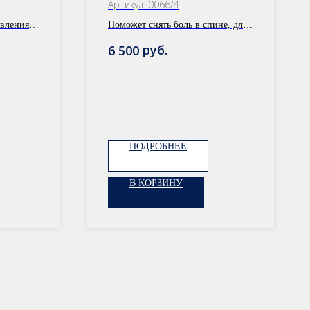
Артикул:
0066/4
овления
Поможет снять боль в спине, для
иления
отдыха уставшей спины
руб.
6 500
ПОДРОБНЕЕ
В КОРЗИНУ