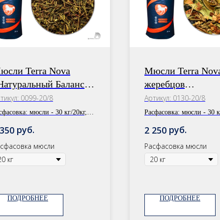
юсли Terra Nova
Мюсли Terra Nov
Натуральный Баланс»
жеребцов
производителей» 
тикул:
0099-20/8
Артикул:
0130-20/8
ротивоаллергический
Кардиологически
сфасовка:
мюсли - 30 кг/20кг,
Расфасовка:
мюсли - 30 к
бор
ор - 1 уп.
сбор - 1 уп.
руб.
руб.
 350
2 250
сфасовка мюсли
Расфасовка мюсли
ПОДРОБНЕЕ
ПОДРОБНЕЕ