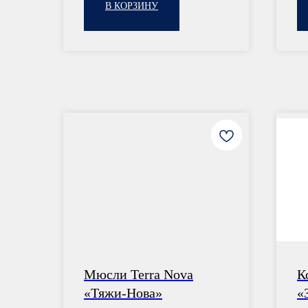
В КОРЗИНУ
Мюсли Terra Nova
К
«Тяжи-Нова»
«