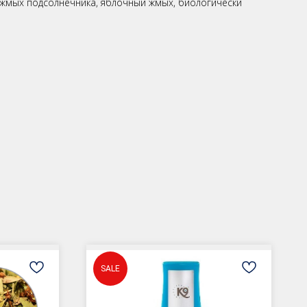
жмых подсолнечника, яблочный жмых, биологически
SALE