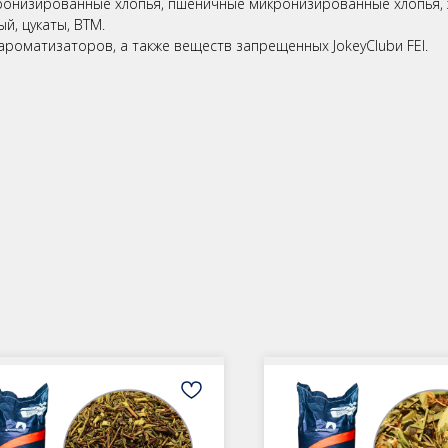
ронизированные хлопья, пшеничные микронизированные хлопья, 
й, цукаты, ВТМ.
ароматизаторов, а также веществ запрещенных JokeyClubи FEI.