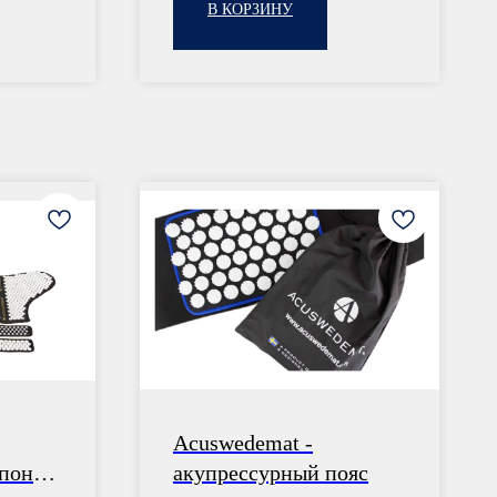
В КОРЗИНУ
Acuswedemat -
опона
акупрессурный пояс