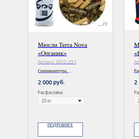
Мюсли Terra Nova
М
«Органик»
«
+
Артикул:
0010-20/1
Ар
П
Спецрецептура.
Ра
с
Расфасовка: 30 кг/20 кг
сб
руб.
2 000
2
Расфасовка
Ра
ПОДРОБНЕЕ