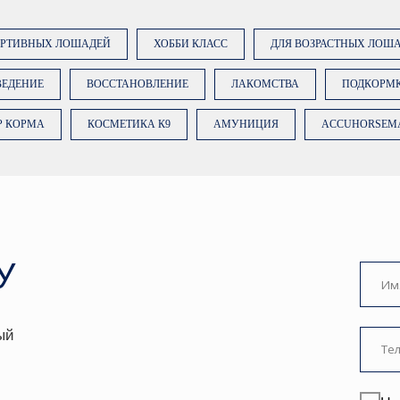
ОРТИВНЫХ ЛОШАДЕЙ
ХОББИ КЛАСС
ДЛЯ ВОЗРАСТНЫХ ЛОШ
ВЕДЕНИЕ
ВОССТАНОВЛЕНИЕ
ЛАКОМСТВА
ПОДКОРМ
Нажимая на кноп
вы даете
согласи
Р КОРМА
КОСМЕТИКА К9
АМУНИЦИЯ
ACCUHORSEM
данных
. Подробн
Политике.
ЗАКАЗА