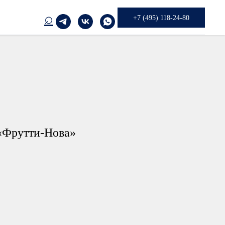
⌕
+7 (495) 118-24-80
«Фрутти-Нова»