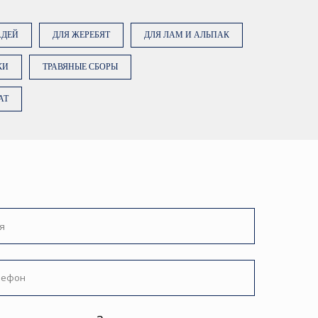
АДЕЙ
ДЛЯ ЖЕРЕБЯТ
ДЛЯ ЛАМ И АЛЬПАК
КИ
ТРАВЯНЫЕ СБОРЫ
ку «Заказать консультацию»,
е на обработку персональных
AT
ее об обработке данных в
ТЬ КОНСУЛЬТАЦИЮ