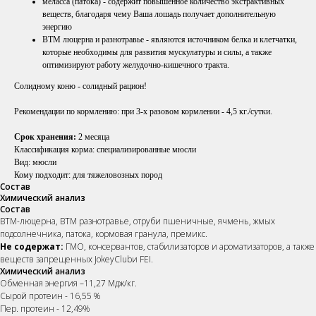
меласса (патока) - содержит повышенное количество экстрактивных
веществ, благодаря чему Ваша лошадь получает дополнительную
энергию
ВТМ люцерна и разнотравье - являются источником белка и клетчатки,
которые необходимы для развития мускулатуры и силы, а также
оптимизируют работу желудочно-кишечного тракта.
Солидному коню - солидный рацион!
Рекомендации по кормлению: при 3-х разовом кормлении - 4,5 кг./сутки.
Срок хранения:
2 месяца
Классификация корма: специализированные мюсли
Вид: мюсли
Кому подходит: для тяжеловозных пород
Состав
Химический анализ
Состав
ВТМ-люцерна, ВТМ разнотравье, отруби пшеничные, ячмень, жмых
подсолнечника, патока, кормовая гранула, премикс.
Не содержат:
ГМО, консервантов, стабилизаторов и ароматизаторов, а также
веществ запрещенных JokeyClubи FEI.
Химический анализ
Обменная энергия –11,27 Мдж/кг.
Сырой протеин - 16,55 %
Пер. протеин - 12,49%