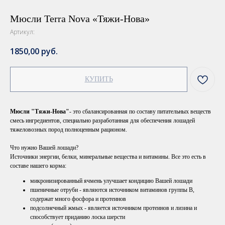
Мюсли Terra Nova «Тяжи-Нова»
Артикул:
1850,00
руб.
КУПИТЬ
Мюсли "Тяжи-Нова"
- это сбалансированная по составу питательных веществ
смесь ингредиентов, специально разработанная для обеспечения лошадей
тяжеловозных пород полноценным рационом.
Что нужно Вашей лошади?
Источники энергии, белки, минеральные вещества и витамины. Все это есть в
составе нашего корма:
микронизированный ячмень улучшает кондицию Вашей лошади
пшеничные отруби - являются источником витаминов группы В,
содержат много фосфора и протеинов
подсолнечный жмых - является источником протеинов и лизина и
способствует приданию лоска шерсти