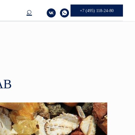
⌕
+7 (495) 118-24-80
АВ