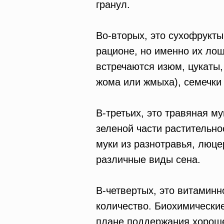
гранул.
Во-вторых, это сухофрукты
рационе, но именно их лош
встречаются изюм, цукаты,
жома или жмыха), семечки
В-третьих, это травяная му
зеленой части растительно
муки из разнотравья, люце
различные виды сена.
В-четвертых, это витамин
количество. Биохимически
плане поддержания хороше