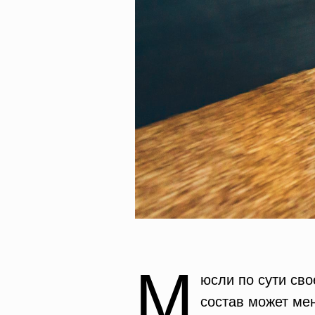
М
юсли по сути сво
состав может ме