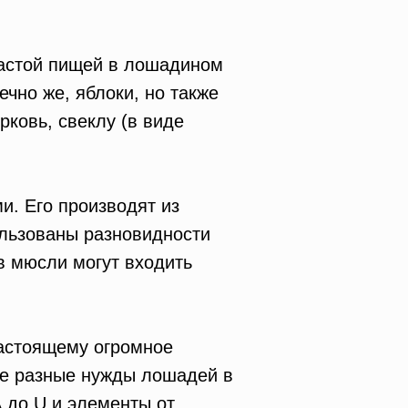
частой пищей в лошадином
ечно же, яблоки, но также
рковь, свеклу (в виде
и. Его производят из
ользованы разновидности
в мюсли могут входить
астоящему огромное
ые разные нужды лошадей в
 до U и элементы от