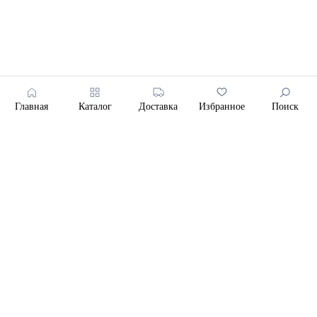
Главная
Каталог
Доставка
Избранное
Поиск
ВСЕ МЮСЛИ
ПРЕМИАЛЬНЫЕ КОРМА
ХОББИ КЛАСС
ДЛЯ ЖЕРЕБЯТ
ДЛЯ СПОРТИВНЫХ ЛОШАДЕЙ
ДЛЯ НАБОРА МАССЫ
ДЛЯ ВОЗРАСТНЫХ ЛОШАДЕЙ
ДЛЯ ЛАМ И АЛЬПАК
ДЛЯ СУСТАВОВ
РАЗВЕДЕНИЕ
ВОССТАНОВЛЕНИЕ
ЛАКОМСТВА
ПОДКОРМКИ
ТРАВЯНЫЕ СБОРЫ
ДОП. АССОРТИМЕНТ
ИНДИВИДУАЛЬНЫЙ ПОДБОР КОРМА
КОСМЕТИКА К9