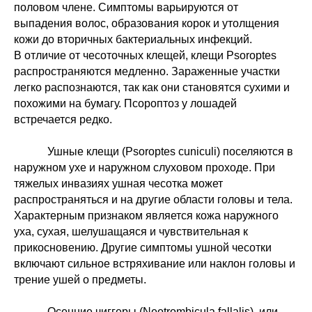
половом члене. Симптомы варьируются от
выпадения волос, образования корок и утолщения
кожи до вторичных бактериальных инфекций.
В отличие от чесоточных клещей, клещи Psoroptes
распространяются медленно. Зараженные участки
легко распознаются, так как они становятся сухими и
похожими на бумагу. Псороптоз у лошадей
встречается редко.
Ушные клещи (Psoroptes cuniculi) поселяются в
наружном ухе и наружном слуховом проходе. При
тяжелых инвазиях ушная чесотка может
распространяться и на другие области головы и тела.
Характерным признаком является кожа наружного
уха, сухая, шелушащаяся и чувствительная к
прикосновению. Другие симптомы ушной чесотки
включают сильное встряхивание или наклон головы и
трение ушей о предметы.
Осенние чиггеры (Neotrombicula fallalis), или,