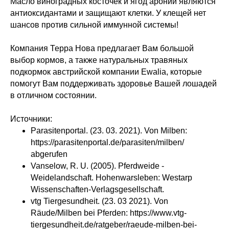
Наши менеджеры подберут
Масло виноградных косточек и ягод аронии являются
сбалансированный рацион, подходящий
антиоксидантами и защищают клетки. У клещей нет
именно вашей лошади
шансов против сильной иммунной системы!
Компания Терра Нова предлагает Вам большой
выбор кормов, а также натуральных травяных
подкормок австрийской компании Ewalia, которые
помогут Вам поддерживать здоровье Вашей лошадей
в отличном состоянии.
Нажимая на кнопку «Заказать
консультацию», вы даете
согласие на
Источники:
обработку персональных данных
.
Подробнее об обработке данных в
Parasitenportal. (23. 03. 2021). Von Milben:
Политике.
https://parasitenportal.de/parasiten/milben/
abgerufen
ЗАКАЗАТЬ КОНСУЛЬТАЦИЮ
Vanselow, R. U. (2005). Pferdweide -
Weidelandschaft. Hohenwarsleben: Westarp
Wissenschaften-Verlagsgesellschaft.
vtg Tiergesundheit. (23. 03 2021). Von
Räude/Milben bei Pferden: https://www.vtg-
tiergesundheit.de/ratgeber/raeude-milben-bei-