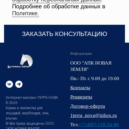
Информация
ООО "АПК НОВАЯ
ЗЕМЛЯ"
Пн.- Пт. с 9.00 до 19.00
Контакты
Реквизиты
Интернет-магазин ТЕРРА НОВА
© 2026
Договор-оферта
Корма и лакомства для
лошадей, верблюдов, лам,
1terra_nova@inbox.ru
альпак.
@ Все права защищены ООО
Тел.
+7 (495) 118-24-80
"АПК НОВАЯ ЗЕМЛЯ"