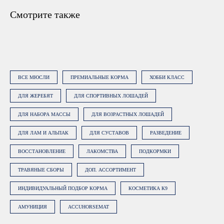
Смотрите также
ОСТАВЬТЕ ЗАЯВКУ
Наши менеджеры подберут
ВСЕ МЮСЛИ
ПРЕМИАЛЬНЫЕ КОРМА
ХОББИ КЛАСС
сбалансированный рацион, подходящий
именно вашей лошади
ДЛЯ ЖЕРЕБЯТ
ДЛЯ СПОРТИВНЫХ ЛОШАДЕЙ
ДЛЯ НАБОРА МАССЫ
ДЛЯ ВОЗРАСТНЫХ ЛОШАДЕЙ
ДЛЯ ЛАМ И АЛЬПАК
ДЛЯ СУСТАВОВ
РАЗВЕДЕНИЕ
ВОССТАНОВЛЕНИЕ
ЛАКОМСТВА
ПОДКОРМКИ
ТРАВЯНЫЕ СБОРЫ
ДОП. АССОРТИМЕНТ
Нажимая на кнопку «Заказать
консультацию», вы даете
согласие на
ИНДИВИДУАЛЬНЫЙ ПОДБОР КОРМА
КОСМЕТИКА К9
обработку персональных данных
.
Подробнее об обработке данных в
АМУНИЦИЯ
ACCUHORSEMAT
Политике.